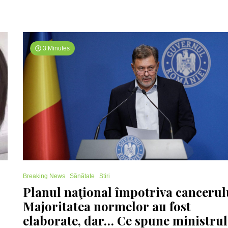
erori
medicale
3 Minutes
grave
Breaking News
Sănătate
Stiri
Planul naţional împotriva cancerul
Majoritatea normelor au fost
elaborate, dar… Ce spune ministrul