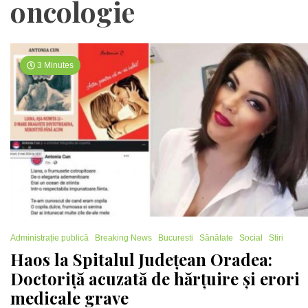
oncologie
3 Minutes
Administrație publică
Breaking News
Bucuresti
Sănătate
Social
Stiri
Haos la Spitalul Județean Oradea:
Doctoriță acuzată de hărțuire și erori
medicale grave