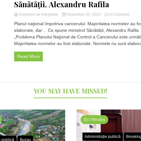
Sănătății, Alexandru Rafila
on
Avertizori de Integritate
November 20, 2023
0 Comment
Planul
Planul naţional împotriva cancerului: Majoritatea normelor au fo
naţion
elaborate, dar… Ce spune ministrul Sănătății, Alexandru Rafila
împotr
„Problema Planului Naţional de Control a Cancerului este urmă
canceru
Majori
Majoritatea normelor au fost elaborate. Normele nu sunt elabora
normel
au
Read More
fost
elabor
dar…
Ce
spune
YOU MAY HAVE MISSED!
ministr
Sănătăț
Alexan
Rafila
2 Minutes
Administrație publică
Breakin
e publică
Buzau