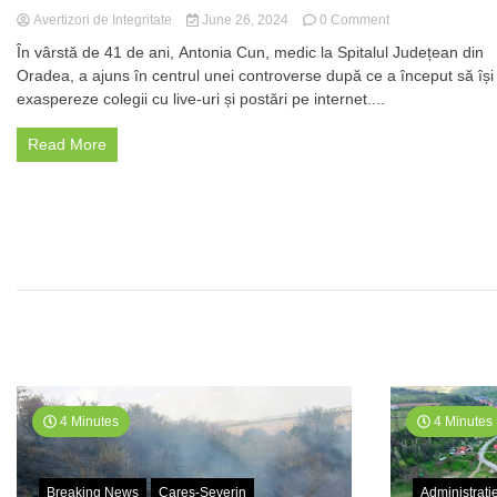
on
Avertizori de Integritate
June 26, 2024
0 Comment
Haos
În vârstă de 41 de ani, Antonia Cun, medic la Spitalul Județean din
la
Oradea, a ajuns în centrul unei controverse după ce a început să își
Spitalul
exaspereze colegii cu live-uri și postări pe internet....
Județean
Oradea:
Doctoriță
Read More
acuzată
de
hărțuire
și
4 Minutes
4 Minutes
Breaking News
Careș-Severin
Administrați