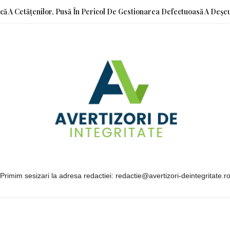
ică A Cetățenilor, Pusă În Pericol De Gestionarea Defectuoasă A Deșeu
Primim sesizari la adresa redactiei: redactie@avertizori-deintegritate.r