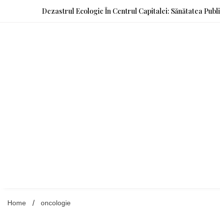
Skip
Dezastrul Ecologic În Centrul Capitalei: Sănătatea Publ
to
content
Home
oncologie