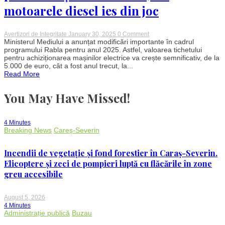
motoarele diesel ies din joc
on
Avertizori de Integritate
January 30, 2025
0 Comment
Modificări
Ministerul Mediului a anunțat modificări importante în cadrul
majore
programului Rabla pentru anul 2025. Astfel, valoarea tichetului
în
pentru achiziționarea mașinilor electrice va crește semnificativ, de la
programul
5.000 de euro, cât a fost anul trecut, la...
Rabla
Read More
2025:
Crește
valoarea
You May Have Missed!
tichetului
pentru
mașinile
electrice,
4 Minutes
iar
Breaking News
Careș-Severin
motoarele
diesel
ies
Incendii de vegetație și fond forestier în Caraș-Severin.
din
joc
Elicoptere și zeci de pompieri luptă cu flăcările în zone
greu accesibile
August 5, 2026
4 Minutes
Administrație publică
Buzau