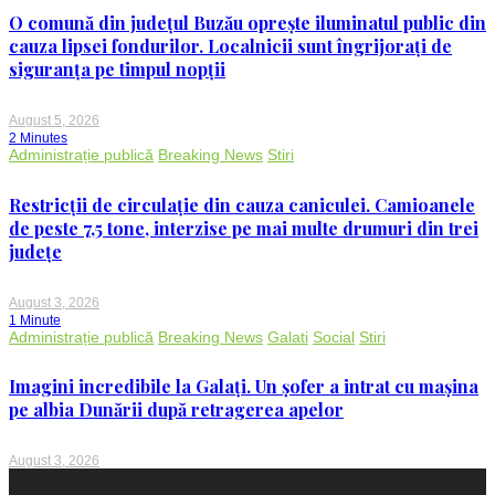
O comună din județul Buzău oprește iluminatul public din
cauza lipsei fondurilor. Localnicii sunt îngrijorați de
siguranța pe timpul nopții
August 5, 2026
2 Minutes
Administrație publică
Breaking News
Stiri
Restricții de circulație din cauza caniculei. Camioanele
de peste 7,5 tone, interzise pe mai multe drumuri din trei
județe
August 3, 2026
1 Minute
Administrație publică
Breaking News
Galati
Social
Stiri
Imagini incredibile la Galați. Un șofer a intrat cu mașina
pe albia Dunării după retragerea apelor
August 3, 2026