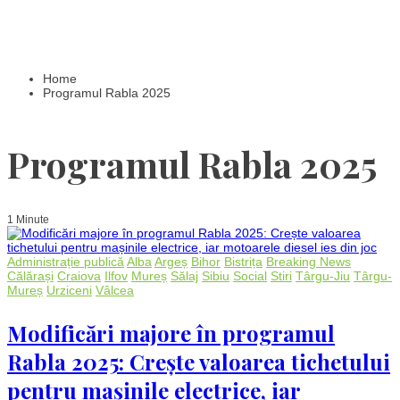
Home
Programul Rabla 2025
Programul Rabla 2025
1 Minute
Administrație publică
Alba
Argeș
Bihor
Bistrița
Breaking News
Călărași
Craiova
Ilfov
Mureș
Sălaj
Sibiu
Social
Stiri
Târgu-Jiu
Târgu-
Mureș
Urziceni
Vâlcea
Modificări majore în programul
Rabla 2025: Crește valoarea tichetului
pentru mașinile electrice, iar