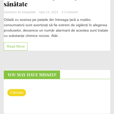
sănătate
on
Avertizori de Integritate
April 14, 2024
0 Comment
Alarmă
Odată cu sosirea pe piețele din întreaga țară a roșiilor,
alimentară:
consumatorii sunt avertizați să fie extrem de vigilenți în alegerea
Roșiile
produselor, deoarece un număr alarmant de acestea sunt tratate
tratate
cu
cu substanțe chimice nocive. Atât...
chimicale,
un
Read More
pericol
pentru
sănătate
YOU MAY HAVE MISSED!
4 Minutes