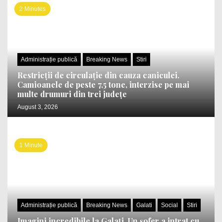
2 Minutes
Administrație publică
Breaking News
Stiri
Restricții de circulație din cauza caniculei.
Camioanele de peste 7,5 tone, interzise pe mai
multe drumuri din trei județe
August 3, 2026
1 Minute
Administrație publică
Breaking News
Galati
Social
Stiri
Imagini incredibile la Galați. Un șofer a intrat cu