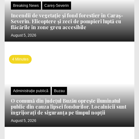
Breaking News
Careș-Severin
Incendii de vegetație și fond forestier în Caraș-
Severin. Elicoptere și zeci de pompieri luptă cu
flăcările în zone greu accesibile
August 5, 2026
4 Minutes
Administrație publică
Buzau
O comună din județul Buzău oprește iluminatul
public din cauza lipsei fondurilor. Localnicii sunt
îngrijorați de siguranța pe timpul nopții
August 5, 2026