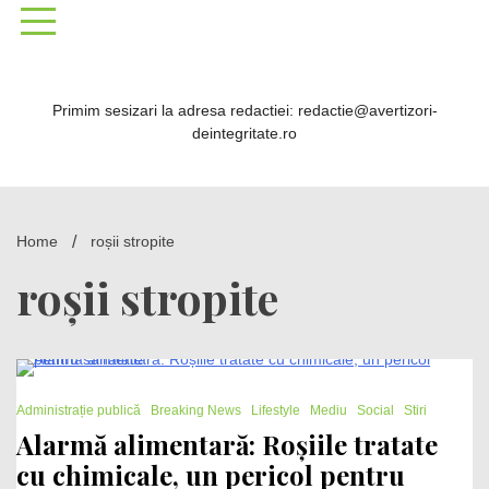
Skip
to
content
Primim sesizari la adresa redactiei: redactie@avertizori-
deintegritate.ro
Home
roșii stropite
roșii stropite
1 Minute
Administrație publică
Breaking News
Lifestyle
Mediu
Social
Stiri
Alarmă alimentară: Roșiile tratate
cu chimicale, un pericol pentru