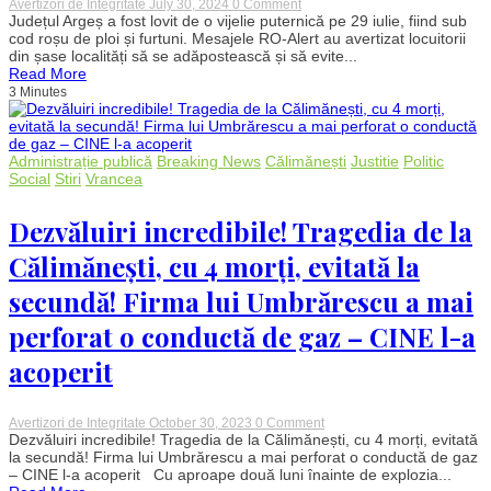
on
Avertizori de Integritate
July 30, 2024
0 Comment
Vijelie
Județul Argeș a fost lovit de o vijelie puternică pe 29 iulie, fiind sub
devastatoare
cod roșu de ploi și furtuni. Mesajele RO-Alert au avertizat locuitorii
în
din șase localități să se adăpostească și să evite...
Argeș:
Read More
Muncitor
3 Minutes
lovit
de
fulger
și
pagube
Administrație publică
Breaking News
Călimănești
Justitie
Politic
extinse.
Social
Stiri
Vrancea
VIDEO
Dezvăluiri incredibile! Tragedia de la
Călimănești, cu 4 morți, evitată la
secundă! Firma lui Umbrărescu a mai
perforat o conductă de gaz – CINE l-a
acoperit
on
Avertizori de Integritate
October 30, 2023
0 Comment
Dezvăluiri
Dezvăluiri incredibile! Tragedia de la Călimănești, cu 4 morți, evitată
incredibile!
la secundă! Firma lui Umbrărescu a mai perforat o conductă de gaz
Tragedia
– CINE l-a acoperit Cu aproape două luni înainte de explozia...
de