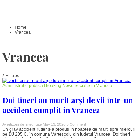
Home
Vrancea
Vrancea
2 Minutes
Administrație publică
Breaking News
Social
Stiri
Vrancea
Doi tineri au murit arși de vii într-un
accident cumplit în Vrancea
on
Avertizorii de Integritate
May 13, 2026
0 Comment
Doi
Un grav accident rutier s-a produs în noaptea de marți spre miercuri
tineri
pe DJ 205 C, în comuna Vârteșcoiu din județul Vrancea. Doi tineri
au