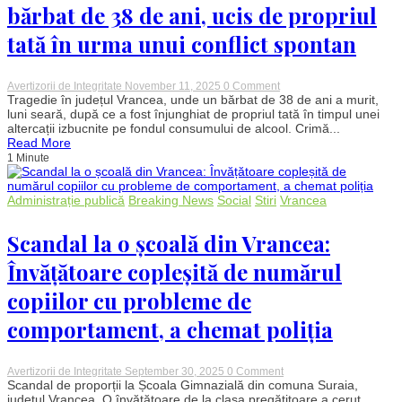
pe
bărbat de 38 de ani, ucis de propriul
corp,
în
tată în urma unui conflict spontan
propria
locuință
on
Avertizorii de Integritate
November 11, 2025
0 Comment
Crimă
Tragedie în județul Vrancea, unde un bărbat de 38 de ani a murit,
în
luni seară, după ce a fost înjunghiat de propriul tată în timpul unei
familie,
altercații izbucnite pe fondul consumului de alcool. Crimă...
în
Read More
Vrancea:
1 Minute
Un
bărbat
de
38
Administrație publică
Breaking News
Social
Stiri
Vrancea
de
ani,
Scandal la o școală din Vrancea:
ucis
de
propriul
Învățătoare copleșită de numărul
tată
în
copiilor cu probleme de
urma
unui
comportament, a chemat poliția
conflict
spontan
on
Avertizorii de Integritate
September 30, 2025
0 Comment
Scandal
Scandal de proporții la Școala Gimnazială din comuna Suraia,
la
județul Vrancea. O învățătoare de la clasa pregătitoare a cerut