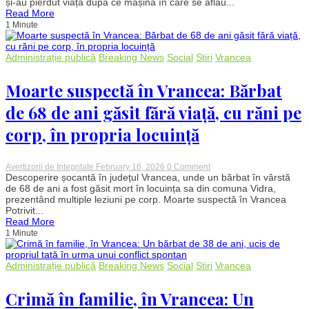
și-au pierdut viața după ce mașina în care se aflau...
murit
Read More
arși
1 Minute
de
vii
într-
un
Administrație publică
Breaking News
Social
Stiri
Vrancea
accident
cumplit
Moarte suspectă în Vrancea: Bărbat
în
Vrancea
de 68 de ani găsit fără viață, cu răni pe
corp, în propria locuință
on
Avertizorii de Integritate
February 16, 2026
0 Comment
Moarte
Descoperire șocantă în județul Vrancea, unde un bărbat în vârstă
suspectă
de 68 de ani a fost găsit mort în locuința sa din comuna Vidra,
în
prezentând multiple leziuni pe corp. Moarte suspectă în Vrancea
Vrancea:
Potrivit...
Bărbat
Read More
de
1 Minute
68
de
ani
găsit
Administrație publică
Breaking News
Social
Stiri
Vrancea
fără
viață,
cu
Crimă în familie, în Vrancea: Un
răni