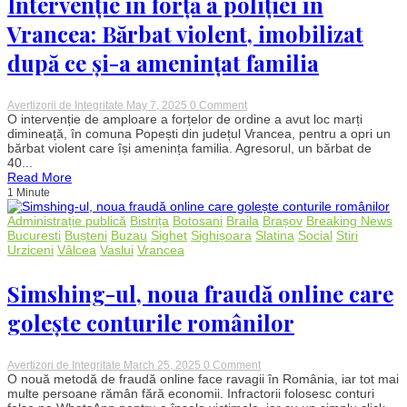
Intervenție în forță a poliției în
autoturisme
pe
Vrancea: Bărbat violent, imobilizat
DN
11A
după ce și-a amenințat familia
on
Avertizorii de Integritate
May 7, 2025
0 Comment
Intervenție
O intervenție de amploare a forțelor de ordine a avut loc marți
în
dimineață, în comuna Popești din județul Vrancea, pentru a opri un
forță
bărbat violent care își amenința familia. Agresorul, un bărbat de
a
40...
poliției
Read More
în
1 Minute
Vrancea:
Bărbat
violent,
Administrație publică
Bistrița
Botosani
Braila
Brașov
Breaking News
imobilizat
Bucuresti
Bușteni
Buzau
Sighet
Sighișoara
Slatina
Social
Stiri
după
Urziceni
Vâlcea
Vaslui
Vrancea
ce
și-
a
Simshing-ul, noua fraudă online care
amenințat
familia
golește conturile românilor
on
Avertizori de Integritate
March 25, 2025
0 Comment
Simshing-
O nouă metodă de fraudă online face ravagii în România, iar tot mai
ul,
multe persoane rămân fără economii. Infractorii folosesc conturi
noua