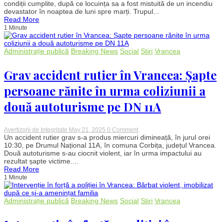
în
condiții cumplite, după ce locuința sa a fost mistuită de un incendiu
Vrancea:
devastator în noaptea de luni spre marți. Trupul...
O
Read More
bătrână
1 Minute
de
80
de
ani
Administrație publică
Breaking News
Social
Stiri
Vrancea
a
ars
Grav accident rutier în Vrancea: Șapte
de
vie
în
persoane rănite în urma coliziunii a
propria
casă
două autoturisme pe DN 11A
din
cauza
unei
țigări
on
Avertizorii de Integritate
May 21, 2025
0 Comment
aprinse
Grav
Un accident rutier grav s-a produs miercuri dimineață, în jurul orei
accident
10:30, pe Drumul Național 11A, în comuna Corbița, județul Vrancea.
rutier
Două autoturisme s-au ciocnit violent, iar în urma impactului au
în
rezultat șapte victime....
Vrancea:
Read More
Șapte
1 Minute
persoane
rănite
în
urma
Administrație publică
Breaking News
Social
Stiri
Vrancea
coliziunii
a
două