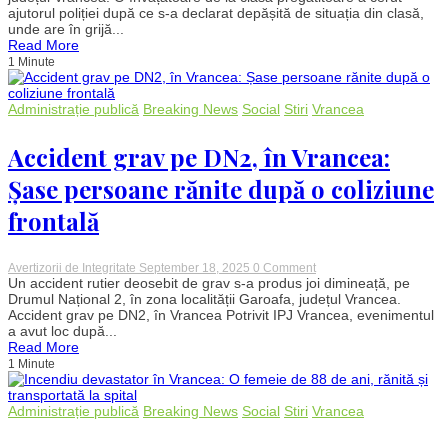
o
ajutorul poliției după ce s-a declarat depășită de situația din clasă,
școală
unde are în grijă...
din
Read More
Vrancea:
1 Minute
Învățătoare
copleșită
de
numărul
Administrație publică
Breaking News
Social
Stiri
Vrancea
copiilor
cu
probleme
Accident grav pe DN2, în Vrancea:
de
comportament,
Șase persoane rănite după o coliziune
a
chemat
frontală
poliția
on
Avertizorii de Integritate
September 18, 2025
0 Comment
Accident
Un accident rutier deosebit de grav s-a produs joi dimineață, pe
grav
Drumul Național 2, în zona localității Garoafa, județul Vrancea.
pe
Accident grav pe DN2, în Vrancea Potrivit IPJ Vrancea, evenimentul
DN2,
a avut loc după...
în
Read More
Vrancea:
1 Minute
Șase
persoane
rănite
după
Administrație publică
Breaking News
Social
Stiri
Vrancea
o
coliziune