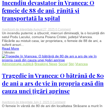
frontală
Incendiu devastator în Vrancea: O
femeie de 88 de ani, rănită și
transportată la spital
on
Avertizorii de Integritate
August 27, 2025
0 Comment
Incendiu
Un incendiu puternic a izbucnit, miercuri dimineață, la o locuință din
devastator
satul Podu Lacului, comuna Poiana Cristei, județul Vrancea.
în
Flăcările au mistuit casa, iar proprietara, o femeie de 88 de ani, a
Vrancea:
suferit arsuri...
O
Read More
femeie
2 Minutes
de
88
de
ani,
Administrație publică
Breaking News
Social
Stiri
Vrancea
rănită
și
transportată
Tragedie în Vrancea: O bătrână de 80
la
spital
de ani a ars de vie în propria casă din
cauza unei țigări aprinse
on
Avertizorii de Integritate
July 2, 2025
0 Comment
Tragedie
O femeie în vârstă de 80 de ani din localitatea Străoane a murit în