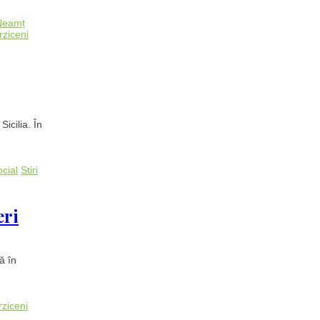
Neamț
rziceni
icilia. În
cial
Stiri
eri
ă în
rziceni