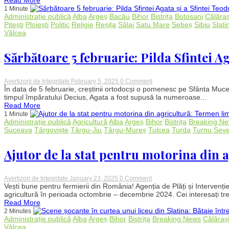
Read More
Slatina!
1 Minute
Primarul
Administrație publică
Alba
Argeș
Bacău
Bihor
Bistrița
Botosani
Călăraș
Mario
Pitești
Ploiești
Politic
Religie
Reșița
Sălaj
Satu Mare
Sebeș
Sibiu
Slati
De
Vâlcea
Mezzo,
acuzații
grave
Sărbătoare 5 februarie: Pilda Sfintei Ag
la
adresa
șefului
cimitirului
on
Avertizorii de Integritate
February 5, 2025
0 Comment
Sărbătoare
În data de 5 februarie, creștinii ortodocși o pomenesc pe Sfânta Muceni
5
timpul împăratului Decius, Agata a fost supusă la numeroase...
februarie:
Read More
Pilda
1 Minute
Sfintei
Administrație publică
Agricultură
Alba
Argeș
Bihor
Bistrița
Breaking N
Agata
Suceava
Târgoviște
Târgu-Jiu
Târgu-Mureș
Tulcea
Turda
Turnu Seve
și
a
Sfintei
Ajutor de la stat pentru motorina din 
Teodula
on
Avertizori de Integritate
January 23, 2025
0 Comment
Ajutor
Vești bune pentru fermierii din România! Agenția de Plăți și Intervenție
de
agricultură în perioada octombrie – decembrie 2024. Cei interesați tre
la
Read More
stat
2 Minutes
pentru
Administrație publică
Alba
Argeș
Bihor
Bistrița
Breaking News
Călăraș
motorina
Vâlcea
din