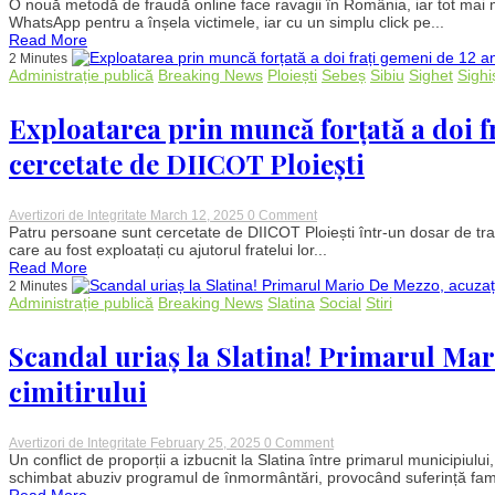
Simshing-
O nouă metodă de fraudă online face ravagii în România, iar tot mai m
propria
ul,
WhatsApp pentru a înșela victimele, iar cu un simplu click pe...
curte
noua
Read More
fraudă
2 Minutes
online
Administrație publică
Breaking News
Ploiești
Sebeș
Sibiu
Sighet
Sighi
care
golește
conturile
Exploatarea prin muncă forțată a doi f
românilor
cercetate de DIICOT Ploiești
on
Avertizori de Integritate
March 12, 2025
0 Comment
Exploatarea
Patru persoane sunt cercetate de DIICOT Ploiești într-un dosar de trafi
prin
care au fost exploatați cu ajutorul fratelui lor...
muncă
Read More
forțată
2 Minutes
a
Administrație publică
Breaking News
Slatina
Social
Stiri
doi
frați
gemeni
Scandal uriaș la Slatina! Primarul Mar
de
12
cimitirului
ani:
Patru
persoane,
cercetate
on
Avertizori de Integritate
February 25, 2025
0 Comment
de
Scandal
Un conflict de proporții a izbucnit la Slatina între primarul municipiului
DIICOT
uriaș
schimbat abuziv programul de înmormântări, provocând suferință familii
Ploiești
la