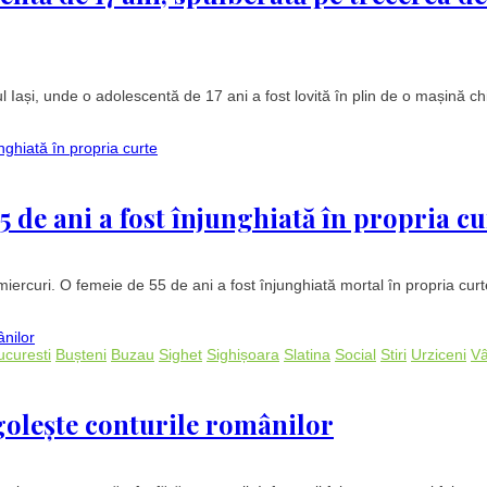
l Iași, unde o adolescentă de 17 ani a fost lovită în plin de o mașină ch
5 de ani a fost înjunghiată în propria cu
miercuri. O femeie de 55 de ani a fost înjunghiată mortal în propria cur
ucuresti
Bușteni
Buzau
Sighet
Sighișoara
Slatina
Social
Stiri
Urziceni
Vâ
golește conturile românilor