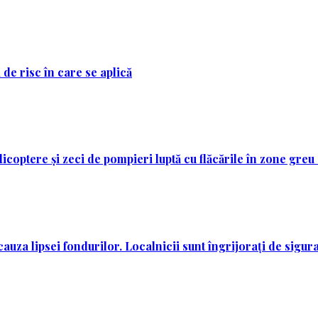
 de risc în care se aplică
licoptere și zeci de pompieri luptă cu flăcările în zone greu
auza lipsei fondurilor. Localnicii sunt îngrijorați de sigura