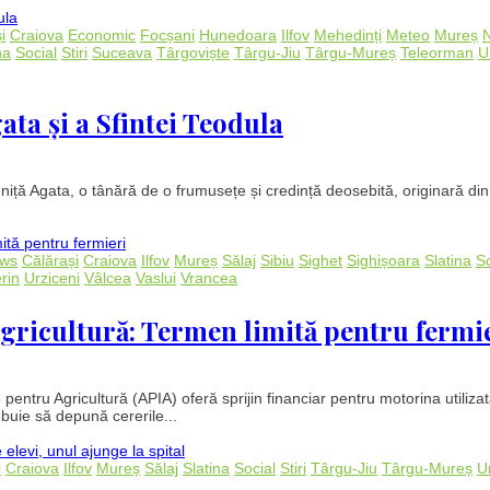
i
Craiova
Economic
Focșani
Hunedoara
Ilfov
Mehedinți
Meteo
Mureș
na
Social
Stiri
Suceava
Târgoviște
Târgu-Jiu
Târgu-Mureș
Teleorman
U
ata și a Sfintei Teodula
ță Agata, o tânără de o frumusețe și credință deosebită, originară din S
ews
Călărași
Craiova
Ilfov
Mureș
Sălaj
Sibiu
Sighet
Sighișoara
Slatina
So
rin
Urziceni
Vâlcea
Vaslui
Vrancea
agricultură: Termen limită pentru fermi
 pentru Agricultură (APIA) oferă sprijin financiar pentru motorina utilizat
buie să depună cererile...
i
Craiova
Ilfov
Mureș
Sălaj
Slatina
Social
Stiri
Târgu-Jiu
Târgu-Mureș
U