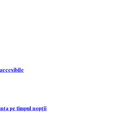
 accesibile
nța pe timpul nopții