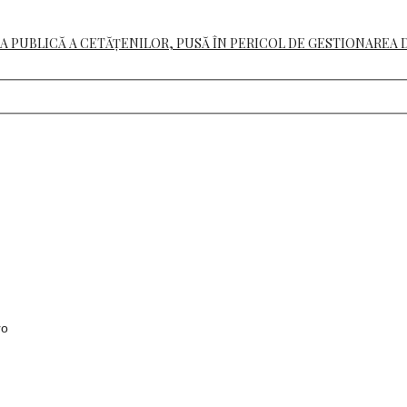
A PUBLICĂ A CETĂȚENILOR, PUSĂ ÎN PERICOL DE GESTIONAREA 
ro