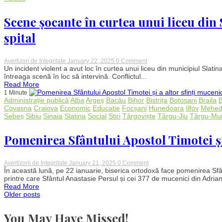
agricultură:
Termen
Scene șocante în curtea unui liceu din S
limită
pentru
spital
fermieri
on
Avertizori de Integritate
January 22, 2025
0 Comment
Scene
Un incident violent a avut loc în curtea unui liceu din municipiul Slatina
șocante
întreaga scenă în loc să intervină. Conflictul...
în
Read More
curtea
1 Minute
unui
Administrație publică
Alba
Argeș
Bacău
Bihor
Bistrița
Botosani
Braila
liceu
Covasna
Craiova
Economic
Educatie
Focșani
Hunedoara
Ilfov
Mehedi
din
Sebeș
Sibiu
Sinaia
Slatina
Social
Stiri
Târgoviște
Târgu-Jiu
Târgu-Mu
Slatina:
Bătaie
între
Pomenirea Sfântului Apostol Timotei și 
elevi,
unul
ajunge
la
on
Avertizorii de Integritate
January 21, 2025
0 Comment
spital
Pomenirea
În această lună, pe 22 ianuarie, biserica ortodoxă face pomenirea Sfânt
Sfântului
printre care Sfântul Anastasie Persul și cei 377 de mucenici din Adrian
Apostol
Read More
Timotei
Posts
Older posts
și
a
altor
You May Have Missed!
navigation
sfinți