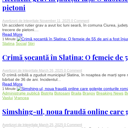
preventiv,
pietoni
9
copii
printre
sinistrați
on
Avertizorii de Integritate
November 11, 2025
0 Comment
Accident
Un accident rutier grav a avut loc luni seară, în comuna Ciurea, județu
grav
trecere de pietoni....
în
Read More
județul
1 Minute
Iași:
Slatina
Social
Stiri
O
adolescentă
de
Crimă șocantă în Slatina: O femeie de 5
17
ani,
spulberată
pe
on
Avertizori de Integritate
March 26, 2025
0 Comment
trecerea
Crimă
O crimă oribilă a zguduit municipiul Slatina, în noaptea de marți spre 
de
șocantă
bărbat de 36 de ani. Incidentul...
pietoni
în
Read More
Slatina:
1 Minute
O
Administrație publică
Bistrița
Botosani
Braila
Brașov
Breaking News
B
femeie
Vaslui
Vrancea
de
55
de
Simshing-ul, noua fraudă online care 
ani
a
fost
înjunghiată
on
Avertizori de Integritate
March 25, 2025
0 Comment
în