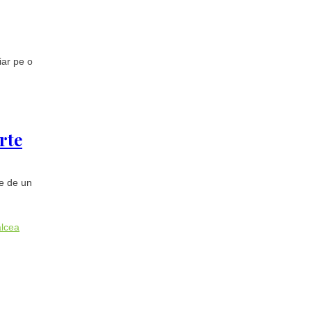
iar pe o
rte
te de un
lcea