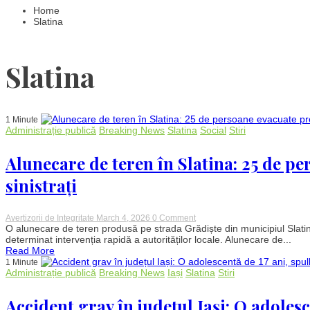
Home
Slatina
Slatina
1 Minute
Administrație publică
Breaking News
Slatina
Social
Stiri
Alunecare de teren în Slatina: 25 de pe
sinistrați
on
Avertizorii de Integritate
March 4, 2026
0 Comment
Alunecare
O alunecare de teren produsă pe strada Grădiște din municipiul Slatina
de
determinat intervenția rapidă a autorităților locale. Alunecare de...
teren
Read More
în
1 Minute
Slatina:
Administrație publică
Breaking News
Iași
Slatina
Stiri
25
de
persoane
Accident grav în județul Iași: O adolesc
evacuate