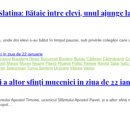
latina: Bătaie între elevi, unul ajunge l
, unde doi elevi s-au bătut în timpul pauzei, sub privirile colegilor care 
Brașov
Breaking News
Bucuresti
Bușteni
Buzau
Călărași
Călimănești
Co
nți
Meteo
Mureș
Neamț
Pitești
Ploiești
Politic
Religie
Reșița
Sălaj
Satu
reș
Teleorman
Turnu Severin
Urziceni
Vâlcea
Vaslui
a altor sfinți mucenici în ziua de 22 ia
ului Apostol Timotei, ucenicul Sfântului Apostol Pavel, și a altor sfinți 
opol....