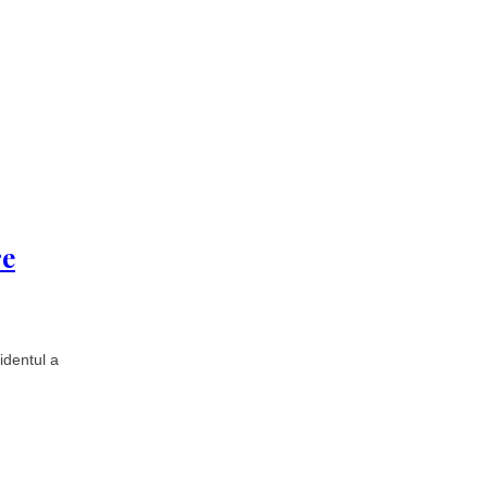
re
identul a