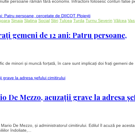
ulte persoane rămân fără economii. Infractorii folosesc conturi false p
șoara
Sinaia
Slatina
Social
Stiri
Tulcea
Turda
Turnu Severin
Vâlcea
Vas
rați gemeni de 12 ani: Patru persoane,
c de minori și muncă forțată, în care sunt implicați doi frați gemeni de 
io De Mezzo, acuzații grave la adresa șe
, Mario De Mezzo, și administratorul cimitirului. Edilul îl acuză pe acesta 
lor îndoliate,...