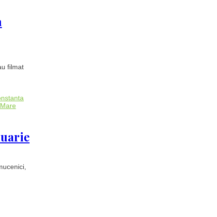
a
au filmat
nstanta
 Mare
nuarie
mucenici,