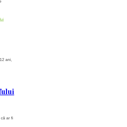
e
lui
12 ani,
fului
că ar fi