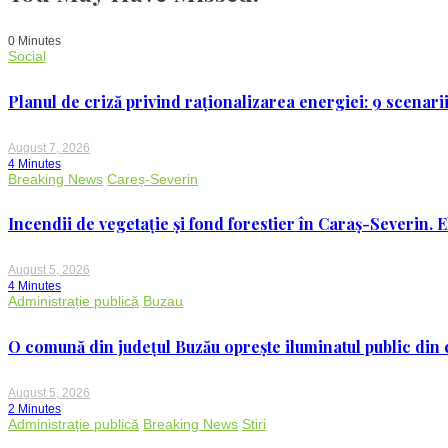
mucenici
în
ziua
0 Minutes
de
Social
22
ianuarie
Planul de criză privind raționalizarea energiei: 9 scenarii
August 7, 2026
4 Minutes
Breaking News
Careș-Severin
Incendii de vegetație și fond forestier în Caraș-Severin. E
August 5, 2026
4 Minutes
Administrație publică
Buzau
O comună din județul Buzău oprește iluminatul public din c
August 5, 2026
2 Minutes
Administrație publică
Breaking News
Stiri