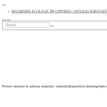
Skip
to
DEZASTRUL ECOLOGIC ÎN CENTRUL CAPITALEI: SĂNĂTATE
content
Primim sesizari la adresa redactiei: redactie@avertizori-deintegritate.