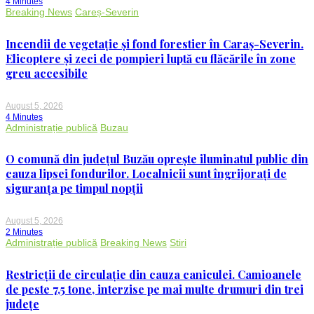
4 Minutes
Breaking News
Careș-Severin
Incendii de vegetație și fond forestier în Caraș-Severin.
Elicoptere și zeci de pompieri luptă cu flăcările în zone
greu accesibile
August 5, 2026
4 Minutes
Administrație publică
Buzau
O comună din județul Buzău oprește iluminatul public din
cauza lipsei fondurilor. Localnicii sunt îngrijorați de
siguranța pe timpul nopții
August 5, 2026
2 Minutes
Administrație publică
Breaking News
Stiri
Restricții de circulație din cauza caniculei. Camioanele
de peste 7,5 tone, interzise pe mai multe drumuri din trei
județe