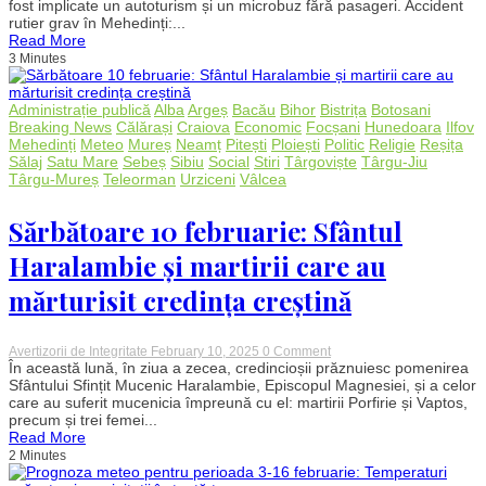
fost implicate un autoturism și un microbuz fără pasageri. Accident
Mehedinți:
rutier grav în Mehedinți:...
Patru
Read More
persoane
3 Minutes
au
fost
rănite
Administrație publică
Alba
Argeș
Bacău
Bihor
Bistrița
Botosani
Breaking News
Călărași
Craiova
Economic
Focșani
Hunedoara
Ilfov
Mehedinți
Meteo
Mureș
Neamț
Pitești
Ploiești
Politic
Religie
Reșița
Sălaj
Satu Mare
Sebeș
Sibiu
Social
Stiri
Târgoviște
Târgu-Jiu
Târgu-Mureș
Teleorman
Urziceni
Vâlcea
Sărbătoare 10 februarie: Sfântul
Haralambie și martirii care au
mărturisit credința creștină
on
Avertizorii de Integritate
February 10, 2025
0 Comment
Sărbătoare
În această lună, în ziua a zecea, credincioșii prăznuiesc pomenirea
10
Sfântului Sfințit Mucenic Haralambie, Episcopul Magnesiei, și a celor
februarie:
care au suferit mucenicia împreună cu el: martirii Porfirie și Vaptos,
Sfântul
precum și trei femei...
Haralambie
Read More
și
2 Minutes
martirii
care