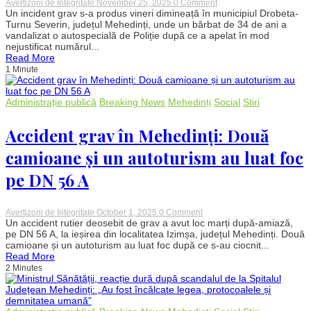
on
Avertizorii de Integritate
November 25, 2025
0 Comment
Mașină
Un incident grav s-a produs vineri dimineață în municipiul Drobeta-
de
Turnu Severin, județul Mehedinți, unde un bărbat de 34 de ani a
Poliție
vandalizat o autospecială de Poliție după ce a apelat în mod
vandalizată
nejustificat numărul...
în
Read More
Mehedinți,
1 Minute
după
un
apel
fals
Administrație publică
Breaking News
Mehedinți
Social
Stiri
la
112.
Un
Accident grav în Mehedinți: Două
bărbat
de
camioane și un autoturism au luat foc
34
de
pe DN 56 A
ani
a
fost
reținut
on
Avertizorii de Integritate
October 1, 2025
0 Comment
Accident
Un accident rutier deosebit de grav a avut loc marți după-amiază,
grav
pe DN 56 A, la ieșirea din localitatea Izimșa, județul Mehedinți. Două
în
camioane și un autoturism au luat foc după ce s-au ciocnit...
Mehedinți:
Read More
Două
2 Minutes
camioane
și
un
autoturism
au