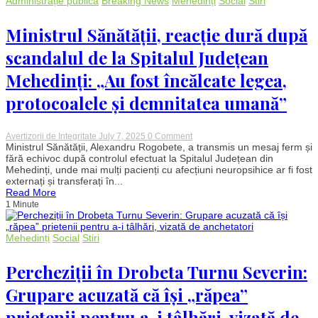
Administrație publică
Breaking News
Mehedinți
Social
Stiri
luat
foc
pe
Ministrul Sănătății, reacție dură după
DN
56
scandalul de la Spitalul Județean
A
Mehedinți: „Au fost încălcate legea,
protocoalele și demnitatea umană”
on
Avertizorii de Integritate
July 7, 2025
0 Comment
Ministrul
Ministrul Sănătății, Alexandru Rogobete, a transmis un mesaj ferm și
Sănătății,
fără echivoc după controlul efectuat la Spitalul Județean din
reacție
Mehedinți, unde mai mulți pacienți cu afecțiuni neuropsihice ar fi fost
dură
externați și transferați în...
după
Read More
scandalul
1 Minute
de
la
Spitalul
Județean
Mehedinți
Social
Stiri
Mehedinți:
„Au
fost
Percheziții în Drobeta Turnu Severin:
încălcate
legea,
Grupare acuzată că își „răpea”
protocoalele
și
prietenii pentru a-i tâlhări, vizată de
demnitatea