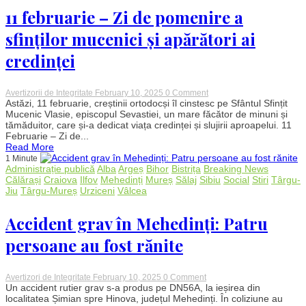
11 februarie – Zi de pomenire a
sfinților mucenici și apărători ai
credinței
on
Avertizorii de Integritate
February 10, 2025
0 Comment
11
Astăzi, 11 februarie, creștinii ortodocși îl cinstesc pe Sfântul Sfințit
februarie
Mucenic Vlasie, episcopul Sevastiei, un mare făcător de minuni și
–
tămăduitor, care și-a dedicat viața credinței și slujirii aproapelui. 11
Zi
Februarie – Zi de...
de
Read More
pomenire
1 Minute
a
Administrație publică
Alba
Argeș
Bihor
Bistrița
Breaking News
sfinților
mucenici
Călărași
Craiova
Ilfov
Mehedinți
Mureș
Sălaj
Sibiu
Social
Stiri
Târgu-
și
Jiu
Târgu-Mureș
Urziceni
Vâlcea
apărători
ai
credinței
Accident grav în Mehedinți: Patru
persoane au fost rănite
on
Avertizori de Integritate
February 10, 2025
0 Comment
Accident
Un accident rutier grav s-a produs pe DN56A, la ieșirea din
grav
localitatea Șimian spre Hinova, județul Mehedinți. În coliziune au
în