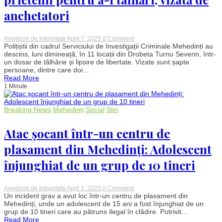
umană”
anchetatori
on
Avertizori de Integritate
April 7, 2025
0 Comment
Percheziții
Polițiștii din cadrul Serviciului de Investigații Criminale Mehedinți au
în
descins, luni dimineață, în 11 locații din Drobeta Turnu Severin, într-
Drobeta
un dosar de tâlhărie și lipsire de libertate. Vizate sunt șapte
Turnu
persoane, dintre care doi...
Severin:
Read More
Grupare
1 Minute
acuzată
că
își
„răpea”
Breaking News
Mehedinți
Social
Stiri
prietenii
pentru
a-
Atac șocant într-un centru de
i
tâlhări,
plasament din Mehedinți: Adolescent
vizată
de
înjunghiat de un grup de 10 tineri
anchetatori
on
Avertizori de Integritate
April 1, 2025
0 Comment
Atac
Un incident grav a avut loc într-un centru de plasament din
șocant
Mehedinți, unde un adolescent de 15 ani a fost înjunghiat de un
într-
grup de 10 tineri care au pătruns ilegal în clădire. Potrivit...
un
Read More