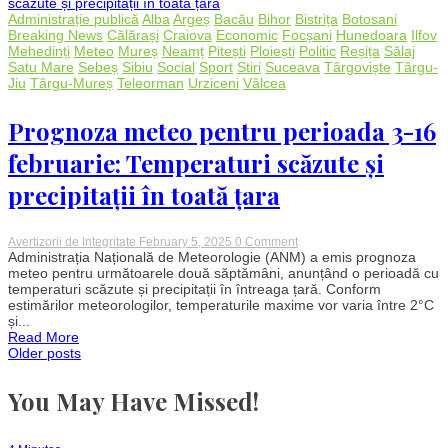
au
mărturisit
Administrație publică
Alba
Argeș
Bacău
Bihor
Bistrița
Botosani
credința
Breaking News
Călărași
Craiova
Economic
Focșani
Hunedoara
Ilfov
creștină
Mehedinți
Meteo
Mureș
Neamț
Pitești
Ploiești
Politic
Reșița
Sălaj
Satu Mare
Sebeș
Sibiu
Social
Sport
Stiri
Suceava
Târgoviște
Târgu-
Jiu
Târgu-Mureș
Teleorman
Urziceni
Vâlcea
Prognoza meteo pentru perioada 3-16
februarie: Temperaturi scăzute și
precipitații în toată țara
on
Avertizorii de Integritate
February 5, 2025
0 Comment
Prognoza
Administrația Națională de Meteorologie (ANM) a emis prognoza
meteo
meteo pentru următoarele două săptămâni, anunțând o perioadă cu
pentru
temperaturi scăzute și precipitații în întreaga țară. Conform
perioada
estimărilor meteorologilor, temperaturile maxime vor varia între 2°C
3-
și...
16
Read More
februarie:
Posts
Older posts
Temperaturi
scăzute
și
You May Have Missed!
navigation
precipitații
în
toată
țara