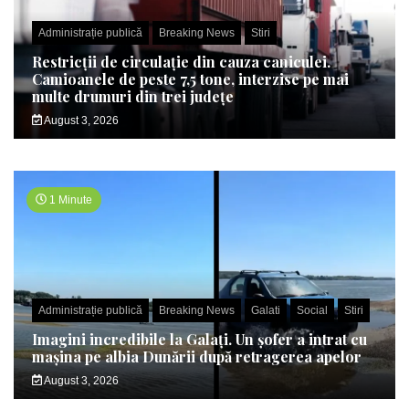
Administrație publică
Breaking News
Stiri
Restricții de circulație din cauza caniculei.
Camioanele de peste 7,5 tone, interzise pe mai
multe drumuri din trei județe
August 3, 2026
1 Minute
Administrație publică
Breaking News
Galati
Social
Stiri
Imagini incredibile la Galați. Un șofer a intrat cu
mașina pe albia Dunării după retragerea apelor
August 3, 2026