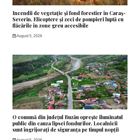
Incendii de vegetație și fond forestier în Caraș-
Severin. Elicoptere și zeci de pompieri luptă cu
flăcările în zone greu accesibile
August 5, 2026
O comună din județul Buzău oprește iluminatul
public din cauza lipsei fondurilor. Localnicii
sunt îngrijorați de siguranța pe timpul nopții