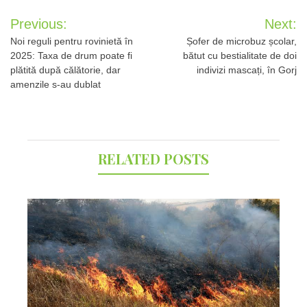
Post
Previous:
Next:
navigation
Noi reguli pentru rovinietă în
Șofer de microbuz școlar,
2025: Taxa de drum poate fi
bătut cu bestialitate de doi
plătită după călătorie, dar
indivizi mascați, în Gorj
amenzile s-au dublat
RELATED POSTS