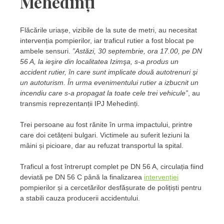
Mehedinți
Flăcările uriașe, vizibile de la sute de metri, au necesitat
intervenția pompierilor, iar traficul rutier a fost blocat pe
ambele sensuri.
”Astăzi, 30 septembrie, ora 17.00, pe DN
56 A, la ieşire din localitatea Izimşa, s-a produs un
accident rutier, în care sunt implicate două autotrenuri şi
un autoturism. În urma evenimentului rutier a izbucnit un
incendiu care s-a propagat la toate cele trei vehicule”
, au
transmis reprezentanții IPJ Mehedinți.
Trei persoane au fost rănite în urma impactului, printre
care doi cetățeni bulgari. Victimele au suferit leziuni la
mâini și picioare, dar au refuzat transportul la spital.
Traficul a fost întrerupt complet pe DN 56 A, circulația fiind
deviată pe DN 56 C până la finalizarea
intervenției
pompierilor și a cercetărilor desfășurate de polițiști pentru
a stabili cauza producerii accidentului.