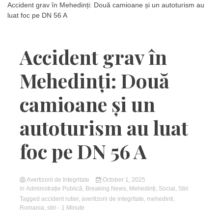
Accident grav în Mehedinți: Două camioane și un autoturism au
luat foc pe DN 56 A
Accident grav în
Mehedinți: Două
camioane și un
autoturism au luat
foc pe DN 56 A
Avertizorii de Integritate
October 1, 2025
in
Administrație Publică
,
Breaking News
,
Mehedinți
,
Social
,
Stiri
Tagged
accident rutier
,
avertizorii de integritate
,
mehedinti
,
Romania
,
stiri
- 1 Minute