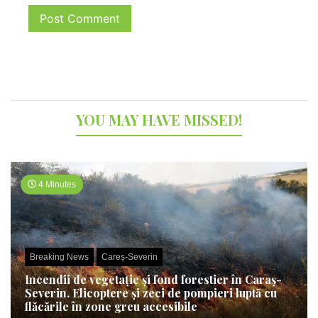
YOU MAY HAVE MISSED!
4 Minutes
Breaking News
Careș-Severin
Incendii de vegetație și fond forestier în Caraș-
Severin. Elicoptere și zeci de pompieri luptă cu
flăcările în zone greu accesibile