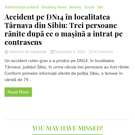
Administrație publică
Breaking News
Mediaș
Social
Stiri
Accident pe DN14 în localitatea
Târnava din Sibiu: Trei persoane
rănite după ce o mașină a intrat pe
contrasens
on
Avertizori de Integritate
November 5, 2024
0 Comment
Accident
Un accident rutier grav s-a produs pe DN14, în localitatea
pe
Târnava, județul Sibiu, în urma căruia trei persoane au fost rănite.
DN14
Conform primelor informații oferite de poliția Sibiu, o femeie în
în
localitatea
vârstă de 79...
Târnava
din
Read More
Sibiu:
Trei
persoane
rănite
după
ce
YOU MAY HAVE MISSED!
o
mașină