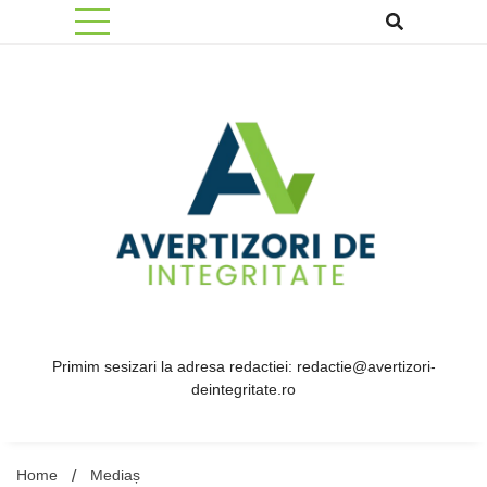
Skip
to
content
Primim sesizari la adresa redactiei: redactie@avertizori-
deintegritate.ro
Home
Mediaș