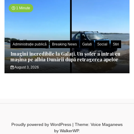
1 Minute
Administrație publică
Breaking News
Galati
Social
Stiri
Imagini incredibile la Galați. Un șofer a intrat cu
mașina pe albia Dunării după retragerea apelor
August 3, 2026
Proudly powered by WordPress
|
Theme: Voice Maganews
by
WalkerWP
.