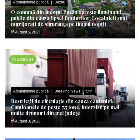
Administrație publică
Buzau
O comună din județul Buzău oprește iluminatul
public din cauza lipsei fondurilor. Localnicii sunt
îngrijorați de siguranța pe timpul nopții
August 5, 2026
2 Minutes
Administrație publică
Breaking News
Stiri
Restricții de circulație din cauza caniculei.
Camioanele de peste 7,5 tone, interzise pe mai
multe drumuri din trei județe
August 3, 2026