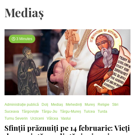
Mediaș
3 Minutes
Administrație publică
Dolj
Mediaș
Mehedinți
Mureș
Religie
Stiri
Suceava
Târgoviște
Târgu-Jiu
Târgu-Mureș
Tulcea
Turda
Turnu Severin
Urziceni
Vâlcea
Vaslui
Sfinții prăznuiți pe 14 februarie: Vieți