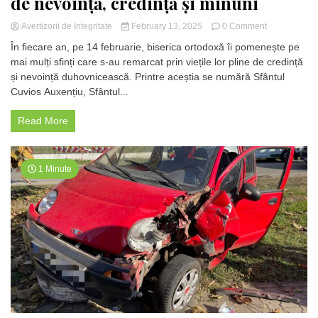
de nevoință, credință și minuni
on
Avertizorii de Integritate
February 13, 2025
0 Comment
Sfinții
În fiecare an, pe 14 februarie, biserica ortodoxă îi pomenește pe
prăznuiți
mai mulți sfinți care s-au remarcat prin viețile lor pline de credință
pe
și nevoință duhovnicească. Printre aceștia se numără Sfântul
14
februarie:
Cuvios Auxențiu, Sfântul...
Vieți
de
Read More
nevoință,
credință
și
minuni
1 Minute