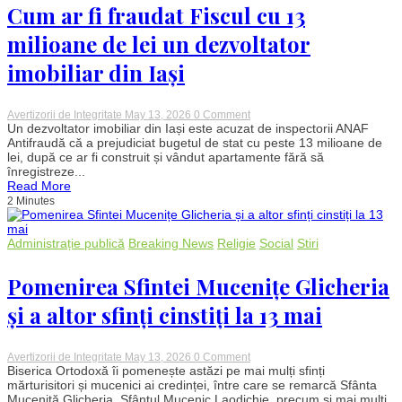
Cum ar fi fraudat Fiscul cu 13
în
Vrancea
milioane de lei un dezvoltator
imobiliar din Iași
on
Avertizorii de Integritate
May 13, 2026
0 Comment
Cum
Un dezvoltator imobiliar din Iași este acuzat de inspectorii ANAF
ar
Antifraudă că a prejudiciat bugetul de stat cu peste 13 milioane de
fi
lei, după ce ar fi construit și vândut apartamente fără să
fraudat
înregistreze...
Fiscul
Read More
cu
2 Minutes
13
milioane
de
lei
Administrație publică
Breaking News
Religie
Social
Stiri
un
dezvoltator
imobiliar
Pomenirea Sfintei Mucenițe Glicheria
din
Iași
și a altor sfinți cinstiți la 13 mai
on
Avertizorii de Integritate
May 13, 2026
0 Comment
Pomenirea
Biserica Ortodoxă îi pomenește astăzi pe mai mulți sfinți
Sfintei
mărturisitori și mucenici ai credinței, între care se remarcă Sfânta
Mucenițe
Muceniță Glicheria, Sfântul Mucenic Laodichie, precum și mai mulți