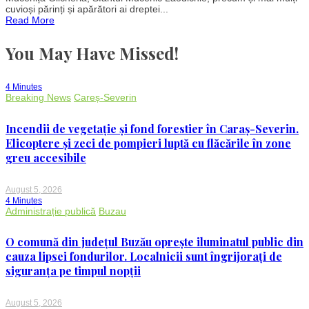
Glicheria
cuvioși părinți și apărători ai dreptei...
și
Read More
a
altor
sfinți
You May Have Missed!
cinstiți
la
13
mai
4 Minutes
Breaking News
Careș-Severin
Incendii de vegetație și fond forestier în Caraș-Severin.
Elicoptere și zeci de pompieri luptă cu flăcările în zone
greu accesibile
August 5, 2026
4 Minutes
Administrație publică
Buzau
O comună din județul Buzău oprește iluminatul public din
cauza lipsei fondurilor. Localnicii sunt îngrijorați de
siguranța pe timpul nopții
August 5, 2026