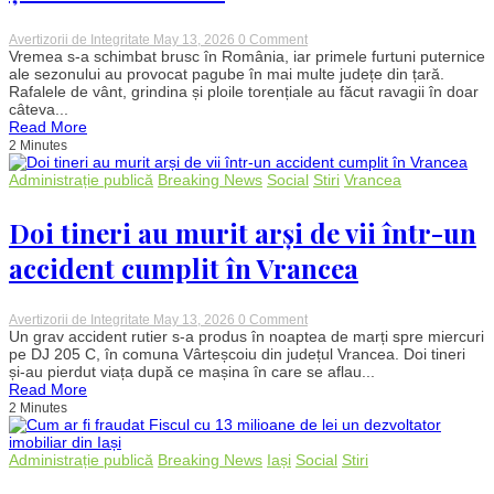
on
Avertizorii de Integritate
May 13, 2026
0 Comment
Vijeliile
Vremea s-a schimbat brusc în România, iar primele furtuni puternice
au
ale sezonului au provocat pagube în mai multe județe din țară.
făcut
Rafalele de vânt, grindina și ploile torențiale au făcut ravagii în doar
prăpăd
câteva...
în
Read More
mai
2 Minutes
multe
județe:
Acoperișuri
Administrație publică
Breaking News
Social
Stiri
Vrancea
smulse,
grindină
Doi tineri au murit arși de vii într-un
și
străzi
inundate
accident cumplit în Vrancea
on
Avertizorii de Integritate
May 13, 2026
0 Comment
Doi
Un grav accident rutier s-a produs în noaptea de marți spre miercuri
tineri
pe DJ 205 C, în comuna Vârteșcoiu din județul Vrancea. Doi tineri
au
și-au pierdut viața după ce mașina în care se aflau...
murit
Read More
arși
2 Minutes
de
vii
într-
un
Administrație publică
Breaking News
Iași
Social
Stiri
accident
cumplit