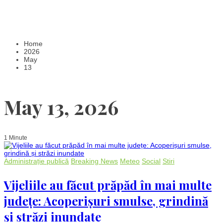
Home
2026
May
13
May 13, 2026
1 Minute
Administrație publică
Breaking News
Meteo
Social
Stiri
Vijeliile au făcut prăpăd în mai multe
județe: Acoperișuri smulse, grindină
și străzi inundate