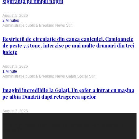
siguranța pe timpul nopții
August 5, 2026
2 Minutes
Administrație publică
Breaking News
Stiri
Restricții de circulație din cauza caniculei. Camioanele
de peste 7,5 tone, interzise pe mai multe drumuri din trei
județe
August 3, 2026
1 Minute
Administrație publică
Breaking News
Galati
Social
Stiri
Imagini incredibile la Galați. Un șofer a intrat cu mașina
pe albia Dunării după retragerea apelor
August 3, 2026
Proudly powered by WordPress
|
Theme: Voice Maganews by
WalkerWP
.