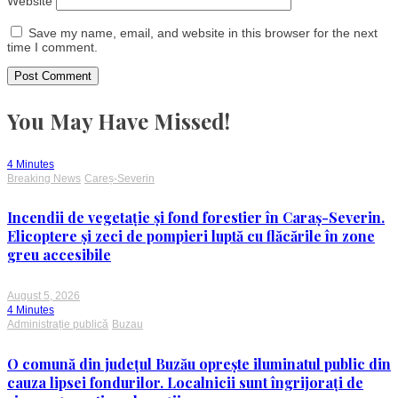
Website
Save my name, email, and website in this browser for the next
time I comment.
You May Have Missed!
4 Minutes
Breaking News
Careș-Severin
Incendii de vegetație și fond forestier în Caraș-Severin.
Elicoptere și zeci de pompieri luptă cu flăcările în zone
greu accesibile
August 5, 2026
4 Minutes
Administrație publică
Buzau
O comună din județul Buzău oprește iluminatul public din
cauza lipsei fondurilor. Localnicii sunt îngrijorați de