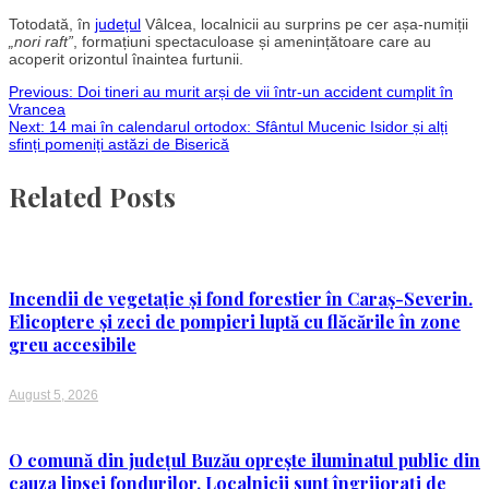
Totodată, în
județul
Vâlcea, localnicii au surprins pe cer așa-numiții
„nori raft”
, formațiuni spectaculoase și amenințătoare care au
acoperit orizontul înaintea furtunii.
Post
Previous:
Doi tineri au murit arși de vii într-un accident cumplit în
Vrancea
Next:
14 mai în calendarul ortodox: Sfântul Mucenic Isidor și alți
navigation
sfinți pomeniți astăzi de Biserică
Related Posts
Incendii de vegetație și fond forestier în Caraș-Severin.
Elicoptere și zeci de pompieri luptă cu flăcările în zone
greu accesibile
August 5, 2026
O comună din județul Buzău oprește iluminatul public din
cauza lipsei fondurilor. Localnicii sunt îngrijorați de