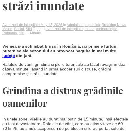
străzi inundate
Avertizorii de Integritate
May 13, 2026
in
Administrație publică
,
Breaking News
,
Meteo
,
Social
,
Stiri
Tagged
avertizorii de integritate
,
meteo
,
meteorologie
,
Romania
,
stiri
- 1 Minute
Vremea s-a schimbat brusc în România, iar primele furtuni
puternice ale sezonului au provocat pagube în mai multe
județe
din țară.
Rafalele de vânt, grindina și ploile torențiale au făcut ravagii în doar
câteva minute, lăsând în urmă acoperișuri distruse, grădini
compromise și străzi inundate.
Grindina a distrus grădinile
oamenilor
În unele zone, vijeliile au durat mai puțin de 15 minute, însă efectele
au fost devastatoare. Rafalele de vânt, care au atins viteze de 60-
70 km/h, au smuls acoperișuri de pe blocuri și le-au purtat sute de