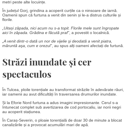
metri peste alte locuințe.
În județul Gorj, grindina a acoperit curțile ca o ninsoare de iarnă.
Oamenii spun că furtuna a venit din senin și le-a distrus culturile și
florile.
„Uitași zăpada, nici acum nu s-a topit. Florile mele sunt îngropate
aici în zăpada. Grădina e făcută praf”
, a povestit o localnică.
„A venit dintr-o dată un nor de vijelie şi deodată a venit piatra,
măruntă aşa, cum e orezul”
, au spus alți oameni afectați de furtună.
Străzi inundate și cer
spectaculos
În Tulcea, ploile torențiale au transformat străzile în adevărate râuri,
iar oamenii au avut dificultăți în traversarea drumurilor inundate.
Și la Eforie Nord furtuna a adus imagini impresionante. Cerul s-a
întunecat complet sub avertizarea de cod portocaliu, iar norii negri
au acoperit stațiunea.
În Caraș-Severin, o ploaie torențială de doar 30 de minute a blocat
canalizările și a provocat acumulări mari de apă.