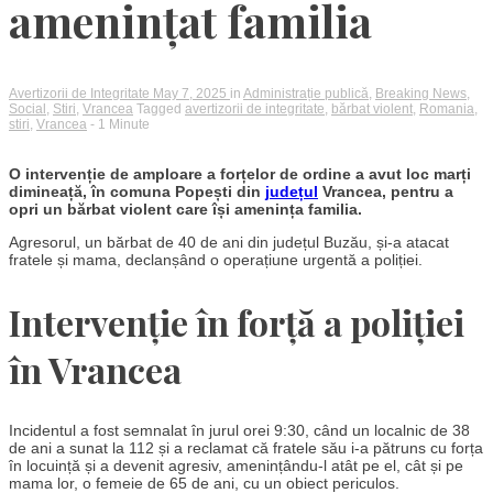
amenințat familia
Avertizorii de Integritate
May 7, 2025
in
Administrație publică
,
Breaking News
,
Social
,
Stiri
,
Vrancea
Tagged
avertizorii de integritate
,
bărbat violent
,
Romania
,
stiri
,
Vrancea
- 1 Minute
O intervenție de amploare a forțelor de ordine a avut loc marți
dimineață, în comuna Popești din
județul
Vrancea, pentru a
opri un bărbat violent care își amenința familia.
Agresorul, un bărbat de 40 de ani din județul Buzău, și-a atacat
fratele și mama, declanșând o operațiune urgentă a poliției.
Intervenție în forță a poliției
în Vrancea
Incidentul a fost semnalat în jurul orei 9:30, când un localnic de 38
de ani a sunat la 112 și a reclamat că fratele său i-a pătruns cu forța
în locuință și a devenit agresiv, amenințându-l atât pe el, cât și pe
mama lor, o femeie de 65 de ani, cu un obiect periculos.