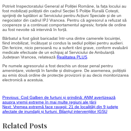
Potrivit Inspectoratului General al Poliției Române, la fața locului au
fost mobilizați polițiștii din cadrul Secției 5 Poliție Rurală Cotești,
sprijiniți de luptători ai Serviciului pentru Acțiuni Speciale și de un
negociator din cadrul IPJ Vrancea. Pentru că agresorul a refuzat să
coopereze și a continuat comportamentul agresiv, forțele de ordine
au fost nevoite să intervină în forță.
Bărbatul a fost găsit baricadat într-una dintre camerele locuinței,
fiind imobilizat, încătușat și condus la sediul poliției pentru audieri.
Din fericire, nicio persoană nu a suferit răni grave, conform evaluării
medicale efectuate de un echipaj al Serviciului de Ambulanță
Județean Vrancea, relatează
Realitatea PLUS
.
Pe numele agresorului a fost deschis un dosar penal pentru
amenințare, violență în familie și distrugere. De asemenea, polițiștii
au emis două ordine de protecție provizorii și au decis monitorizarea
electronică a acestuia.
Post
Previous:
Cod Galben de furtuni și grindină: ANM avertizează
asupra vremii extreme în mai multe regiuni ale țării
Next:
Vremea extremă face ravagii: 21 de localități din 9 județe
navigation
afectate de inundații și furtuni. Bilanțul intervențiilor IGSU
Related Posts