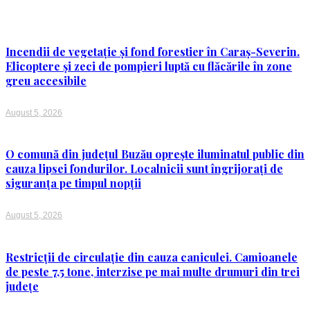
Incendii de vegetație și fond forestier în Caraș-Severin.
Elicoptere și zeci de pompieri luptă cu flăcările în zone
greu accesibile
August 5, 2026
O comună din județul Buzău oprește iluminatul public din
cauza lipsei fondurilor. Localnicii sunt îngrijorați de
siguranța pe timpul nopții
August 5, 2026
Restricții de circulație din cauza caniculei. Camioanele
de peste 7,5 tone, interzise pe mai multe drumuri din trei
județe