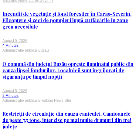
Breaking News
Careș-Severin
Incendii de vegetație și fond forestier în Caraș-Severin.
Elicoptere și zeci de pompieri luptă cu flăcările în zone
greu accesibile
August 5, 2026
4 Minutes
Administrație publică
Buzau
O comună din județul Buzău oprește iluminatul public din
cauza lipsei fondurilor. Localnicii sunt îngrijorați de
siguranța pe timpul nopții
August 5, 2026
2 Minutes
Administrație publică
Breaking News
Stiri
Restricții de circulație din cauza caniculei. Camioanele
de peste 7,5 tone, interzise pe mai multe drumuri din trei
județe