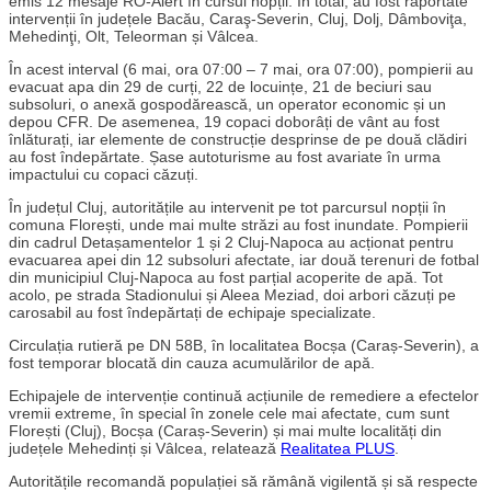
emis 12 mesaje RO-Alert în cursul nopții. În total, au fost raportate
intervenții în județele Bacău, Caraş-Severin, Cluj, Dolj, Dâmboviţa,
Mehedinţi, Olt, Teleorman și Vâlcea.
În acest interval (6 mai, ora 07:00 – 7 mai, ora 07:00), pompierii au
evacuat apa din 29 de curți, 22 de locuințe, 21 de beciuri sau
subsoluri, o anexă gospodărească, un operator economic și un
depou CFR. De asemenea, 19 copaci doborâți de vânt au fost
înlăturați, iar elemente de construcție desprinse de pe două clădiri
au fost îndepărtate. Șase autoturisme au fost avariate în urma
impactului cu copaci căzuți.
În județul Cluj, autoritățile au intervenit pe tot parcursul nopții în
comuna Florești, unde mai multe străzi au fost inundate. Pompierii
din cadrul Detașamentelor 1 și 2 Cluj-Napoca au acționat pentru
evacuarea apei din 12 subsoluri afectate, iar două terenuri de fotbal
din municipiul Cluj-Napoca au fost parțial acoperite de apă. Tot
acolo, pe strada Stadionului și Aleea Meziad, doi arbori căzuți pe
carosabil au fost îndepărtați de echipaje specializate.
Circulația rutieră pe DN 58B, în localitatea Bocșa (Caraș-Severin), a
fost temporar blocată din cauza acumulărilor de apă.
Echipajele de intervenție continuă acțiunile de remediere a efectelor
vremii extreme, în special în zonele cele mai afectate, cum sunt
Florești (Cluj), Bocșa (Caraș-Severin) și mai multe localități din
județele Mehedinți și Vâlcea, relatează
Realitatea PLUS
.
Autoritățile recomandă populației să rămână vigilentă și să respecte