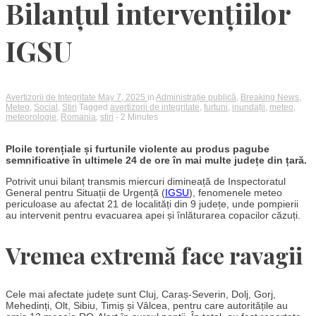
Bilanțul intervențiilor
IGSU
Avertizorii de Integritate
May 7, 2025
in
Administrație publică
,
Breaking News
,
Meteo
,
Social
,
Stiri
Tagged
avertizorii de integritate
,
furtuni
,
inundații
,
meteo
,
meteorologie
,
Romania
,
stiri
- 2 Minutes
Ploile torențiale și furtunile violente au produs pagube
semnificative în ultimele 24 de ore în mai multe județe din țară.
Potrivit unui bilanț transmis miercuri dimineață de Inspectoratul
General pentru Situații de Urgență (
IGSU
), fenomenele meteo
periculoase au afectat 21 de localități din 9 județe, unde pompierii
au intervenit pentru evacuarea apei și înlăturarea copacilor căzuți.
Vremea extremă face ravagii
Cele mai afectate județe sunt Cluj, Caraș-Severin, Dolj, Gorj,
Mehedinți, Olt, Sibiu, Timiș și Vâlcea, pentru care autoritățile au