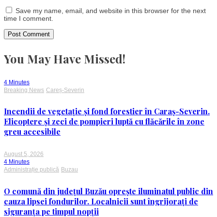
Save my name, email, and website in this browser for the next
time I comment.
You May Have Missed!
4 Minutes
Breaking News
Careș-Severin
Incendii de vegetație și fond forestier în Caraș-Severin.
Elicoptere și zeci de pompieri luptă cu flăcările în zone
greu accesibile
August 5, 2026
4 Minutes
Administrație publică
Buzau
O comună din județul Buzău oprește iluminatul public din
cauza lipsei fondurilor. Localnicii sunt îngrijorați de
siguranța pe timpul nopții