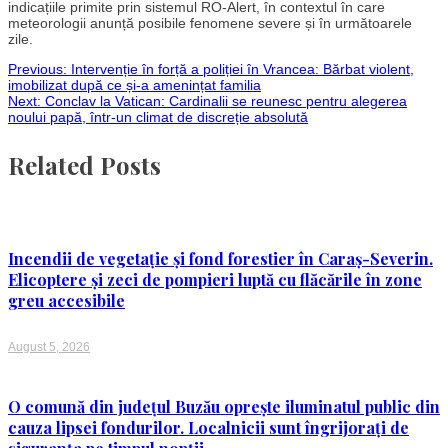
indicațiile primite prin sistemul RO-Alert, în contextul în care
meteorologii anunță posibile fenomene severe și în următoarele
zile.
Post
Previous:
Intervenție în forță a poliției în Vrancea: Bărbat violent,
imobilizat după ce și-a amenințat familia
Next:
Conclav la Vatican: Cardinalii se reunesc pentru alegerea
navigation
noului papă, într-un climat de discreție absolută
Related Posts
Incendii de vegetație și fond forestier în Caraș-Severin.
Elicoptere și zeci de pompieri luptă cu flăcările în zone
greu accesibile
August 5, 2026
O comună din județul Buzău oprește iluminatul public din
cauza lipsei fondurilor. Localnicii sunt îngrijorați de