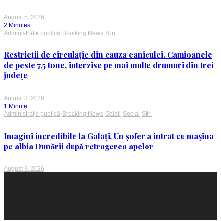
August 5, 2026
2 Minutes
Administrație publică
Breaking News
Stiri
Restricții de circulație din cauza caniculei. Camioanele
de peste 7,5 tone, interzise pe mai multe drumuri din trei
județe
August 3, 2026
1 Minute
Administrație publică
Breaking News
Galati
Social
Stiri
Imagini incredibile la Galați. Un șofer a intrat cu mașina
pe albia Dunării după retragerea apelor
August 3, 2026
Proudly powered by WordPress
|
Theme: Voice Maganews by
WalkerWP
.