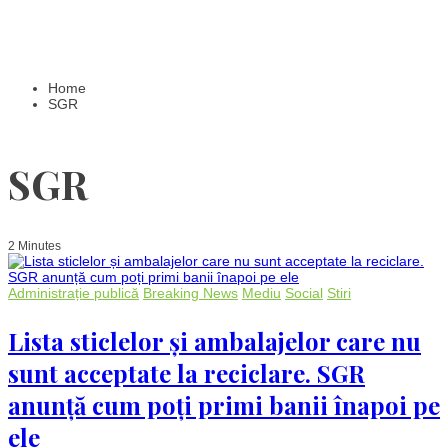
Home
SGR
SGR
2 Minutes
Administrație publică
Breaking News
Mediu
Social
Stiri
Lista sticlelor și ambalajelor care nu
sunt acceptate la reciclare. SGR
anunță cum poți primi banii înapoi pe
ele