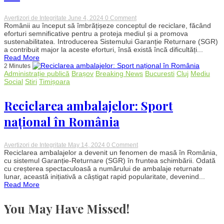
on
Avertizori de Integritate
June 4, 2024
0 Comment
Lista
Românii au început să îmbrățișeze conceptul de reciclare, făcând
sticlelor
eforturi semnificative pentru a proteja mediul și a promova
și
sustenabilitatea. Introducerea Sistemului Garanție Returnare (SGR)
ambalajelor
a contribuit major la aceste eforturi, însă există încă dificultăți...
care
Read More
nu
2 Minutes
sunt
Administrație publică
Brașov
Breaking News
Bucuresti
Cluj
Mediu
acceptate
la
Social
Stiri
Timișoara
reciclare.
SGR
Reciclarea ambalajelor: Sport
anunță
cum
poți
național în România
primi
banii
înapoi
pe
on
Avertizori de Integritate
May 14, 2024
0 Comment
ele
Reciclarea
Reciclarea ambalajelor a devenit un fenomen de masă în România,
ambalajelor:
cu sistemul Garanție-Returnare (SGR) în fruntea schimbării. Odată
Sport
cu creșterea spectaculoasă a numărului de ambalaje returnate
național
lunar, această inițiativă a câștigat rapid popularitate, devenind...
în
Read More
România
You May Have Missed!