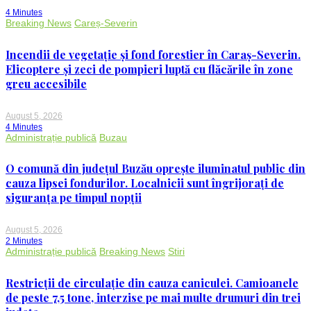
4 Minutes
Breaking News
Careș-Severin
Incendii de vegetație și fond forestier în Caraș-Severin.
Elicoptere și zeci de pompieri luptă cu flăcările în zone
greu accesibile
August 5, 2026
4 Minutes
Administrație publică
Buzau
O comună din județul Buzău oprește iluminatul public din
cauza lipsei fondurilor. Localnicii sunt îngrijorați de
siguranța pe timpul nopții
August 5, 2026
2 Minutes
Administrație publică
Breaking News
Stiri
Restricții de circulație din cauza caniculei. Camioanele
de peste 7,5 tone, interzise pe mai multe drumuri din trei