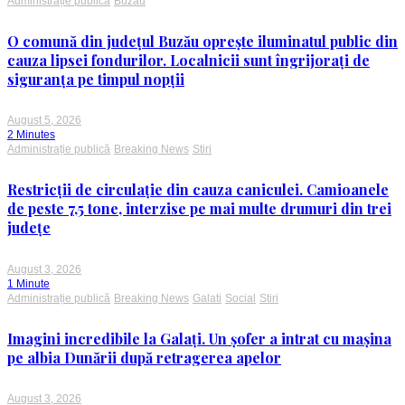
Administrație publică
Buzau
O comună din județul Buzău oprește iluminatul public din
cauza lipsei fondurilor. Localnicii sunt îngrijorați de
siguranța pe timpul nopții
August 5, 2026
2 Minutes
Administrație publică
Breaking News
Stiri
Restricții de circulație din cauza caniculei. Camioanele
de peste 7,5 tone, interzise pe mai multe drumuri din trei
județe
August 3, 2026
1 Minute
Administrație publică
Breaking News
Galati
Social
Stiri
Imagini incredibile la Galați. Un șofer a intrat cu mașina
pe albia Dunării după retragerea apelor
August 3, 2026