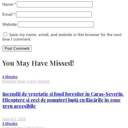
Name
*
Email
*
Website
Save my name, email, and website in this browser for the next
time I comment.
You May Have Missed!
4 Minutes
Breaking News
Careș-Severin
Incendii de vegetație și fond forestier în Caraș-Severin.
Elicoptere și zeci de pompieri luptă cu flăcările în zone
greu accesibile
August 5, 2026
4 Minutes