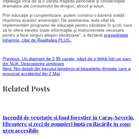
înţeleagă încă de la o vârstă fragedă pericolele şi consecinţele
dramatice ale consumului de droguri, alcool şi tutun.
Prin educaţie şi conştientizare, putem construi o barieră solidă
împotriva acestor ameninţări. De asemenea, este vital să
implementăm programe de educaţie pentru sănătate în şcoli, care
să le ofere elevilor toate informaţiile şi instrumentele necesare
pentru a face singuri alegeri sănătoase”, a declarat
preşedintele
Iohannis, citat de Realitatea PLUS.
Post
Previous:
Un diamant de 2,95 carate, găsit de o fetiță într-un parc
din SUA. Descoperire uimitoare
Next:
Noi detalii din trecutul tenebros al beizadelei drogate care a
navigation
provocat accidentul din 2 Mai
Related Posts
Incendii de vegetație și fond forestier în Caraș-Severin.
Elicoptere și zeci de pompieri luptă cu flăcările în zone
greu accesibile