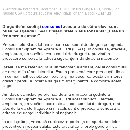
Avertizori de Integritate
September 11, 2023
in
Breaking News
,
Social
,
Stiri
Tagged
CSAT
,
droguri
,
educatie
,
elevi
,
klaus iohannis
,
scoli
- 1 Minute
Drogurile în școli și
consumul
acestora de către elevi sunt
puse pe agenda CSAT! Președintele Klaus Iohannis: „Este un
fenomen alarmant”.
Președintele Klaus Iohannis pune consumul de droguri pe agenda
Consiliului Suprem de Apărare a Țării (CSAT). În opinia sa, efectele,
amploarea, provocările consumului de droguri reprezintă o
provocare serioasă la adresa siguranței individuale și naționale
„Vreau să mă refer acum la un fenomen alarmant, cel al consumului
de droguri în rândul tinerilor. Este o problemă care preocupă din ce
în ce mai mult societatea noastră şi mă bucur că există un interes
crescut pentru a încerca să găsim soluţii pentru a combate acest
flagel.
Am decis să includ pe ordinea de zi a următoarei şedinţe a
Consiliului Suprem de Apărare a Ţării acest subiect. Efectele,
amploarea, provocările societale ale consumului de droguri, mai
ales de la vârste fragede şi în şcoli, sunt o provocare serioasă la
adresa siguranţei individuale şi naţionale.
În acelaşi timp, vreau să subliniez importanţa comportamentelor
preventive şi responsabile. Este crucial ca tinerele generaţii să