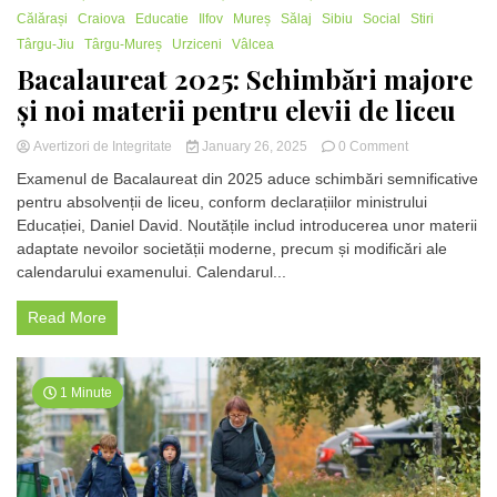
Călărași
Craiova
Educatie
Ilfov
Mureș
Sălaj
Sibiu
Social
Stiri
Târgu-Jiu
Târgu-Mureș
Urziceni
Vâlcea
Bacalaureat 2025: Schimbări majore
și noi materii pentru elevii de liceu
on
Avertizori de Integritate
January 26, 2025
0 Comment
Bacalaureat
Examenul de Bacalaureat din 2025 aduce schimbări semnificative
2025:
pentru absolvenții de liceu, conform declarațiilor ministrului
Schimbări
Educației, Daniel David. Noutățile includ introducerea unor materii
majore
și
adaptate nevoilor societății moderne, precum și modificări ale
noi
calendarului examenului. Calendarul...
materii
pentru
Read More
elevii
de
liceu
1 Minute