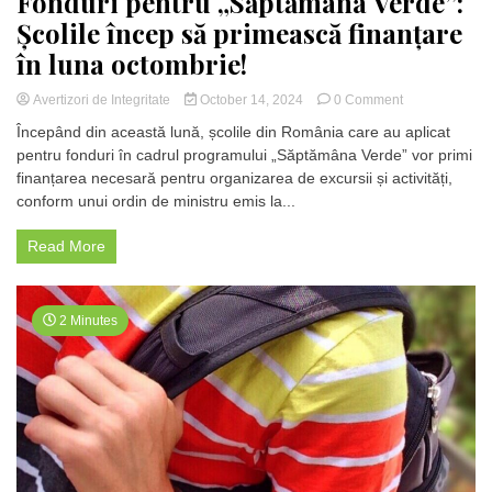
Fonduri pentru „Săptămâna Verde”:
Școlile încep să primească finanțare
în luna octombrie!
on
Avertizori de Integritate
October 14, 2024
0 Comment
Fonduri
Începând din această lună, școlile din România care au aplicat
pentru
pentru fonduri în cadrul programului „Săptămâna Verde” vor primi
„Săptămâna
finanțarea necesară pentru organizarea de excursii și activități,
Verde”:
Școlile
conform unui ordin de ministru emis la...
încep
să
Read More
primească
finanțare
în
luna
2 Minutes
octombrie!