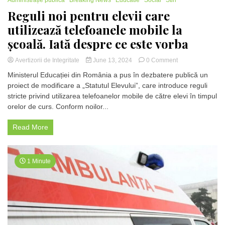
Reguli noi pentru elevii care
utilizează telefoanele mobile la
școală. Iată despre ce este vorba
on
Avertizorii de Integritate
June 13, 2024
0 Comment
Reguli
Ministerul Educației din România a pus în dezbatere publică un
noi
proiect de modificare a „Statutul Elevului”, care introduce reguli
pentru
stricte privind utilizarea telefoanelor mobile de către elevi în timpul
elevii
care
orelor de curs. Conform noilor...
utilizează
telefoanele
Read More
mobile
la
școală.
Iată
1 Minute
despre
ce
este
vorba