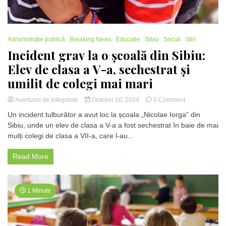
Administrație publică
Breaking News
Educatie
Sibiu
Social
Stiri
Incident grav la o școală din Sibiu:
Elev de clasa a V-a, sechestrat și
umilit de colegi mai mari
on
Avertizori de Integritate
October 10, 2024
0 Comment
Incident
Un incident tulburător a avut loc la școala „Nicolae Iorga” din
grav
Sibiu, unde un elev de clasa a V-a a fost sechestrat în baie de mai
la
mulți colegi de clasa a VII-a, care l-au...
o
școală
din
Read More
Sibiu:
Elev
de
clasa
1 Minute
a
V-
a,