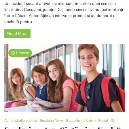
Bătaie
Un incident șocant a avut loc miercuri, în curtea unei școli din
între
localitatea Coșoveni, județul Dolj, unde cinci elevi au fost implicați
elevi
într-o bătaie. Autoritățile au intervenit prompt și au demarat o
într-
o
anchetă pentru...
școală
din
Read More
Dolj:
Cinci
copii
implicați,
1 Minute
poliția
a
deschis
o
anchetă
Administrație publică
Breaking News
Educatie
Lifestyle
Social
Stiri