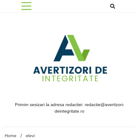
Skip
to
content
Primim sesizari la adresa redactiei: redactie@avertizori-
deintegritate.ro
Home
elevi