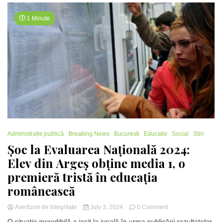
încep
cursurile
1 Minute
și
așteaptă
vacanțele
din
2024-
2025
Administrație publică
Breaking News
Bucuresti
Educatie
Social
Stiri
Șoc la Evaluarea Națională 2024:
Elev din Argeș obține media 1, o
premieră tristă în educația
românească
on
Avertizori de Integritate
July 3, 2024
0 Comment
Șoc
O situație incredibilă a ieșit la iveală în urma publicării rezultatelor