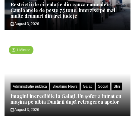
Restricții de circulație din cauza caniculei.
Camioanele de peste 7,5 tone, interzise pe mai
multe drumuri din trei județe
August 3, 2026
1 Minute
Administrație publică
Breaking News
Galati
Social
Stiri
Imagini incredibile la Galați. Un șofer a intrat cu
mașina pe albia Dunării după retragerea apelor
August 3, 2026