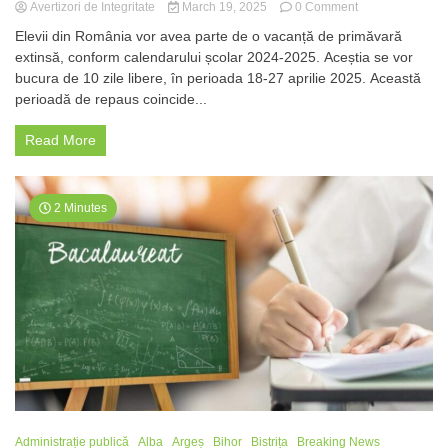
on
Avertizori de Integritate
March 19, 2025
0 Comment
O
Elevii din România vor avea parte de o vacanță de primăvară
vacanță
extinsă, conform calendarului școlar 2024-2025. Aceștia se vor
de
bucura de 10 zile libere, în perioada 18-27 aprilie 2025. Această
primăvară
cu
perioadă de repaus coincide...
surprize
pentru
Read More
elevi
în
2025
2 Minutes
Administrație publică
Alba
Argeș
Bihor
Bistrița
Breaking News