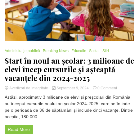
sechestrat
și
umilit
de
colegi
mai
mari
Administrație publică
Breaking News
Educatie
Social
Stiri
Start în noul an școlar: 3 milioane de
elevi încep cursurile și așteaptă
vacanțele din 2024-2025
on
Avertizori de Integritate
September 9, 2024
0 Comment
Start
Astăzi, aproximativ 3 milioane de elevi și preșcolari din România
în
au început cursurile noului an școlar 2024-2025, care se întinde
noul
pe o perioadă de 36 de săptămâni și include cinci vacanțe. Dintre
an
școlar:
aceștia, 180.000...
3
milioane
Read More
de
elevi