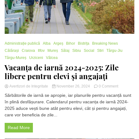
Administrație publică
Alba
Argeș
Bihor
Bistrița
Breaking News
Călărași
Craiova
Ilfov
Mureș
Sălaj
Sibiu
Social
Stiri
Târgu-Jiu
Târgu-Mureș
Urziceni
Vâlcea
Vacanța de iarnă 2024-2025: Zile
libere pentru elevi și angajați
on
Avertizori de Integritate
November 26, 2024
0 Comment
Vacanța
Sărbătorile de iarnă se apropie, iar planurile pentru vacanță sunt
de
în plină desfășurare. Calendarul pentru vacanța de iarnă 2024-
iarnă
2025 aduce vești bune atât pentru elevi, cât și pentru angajați,
2024-
2025:
care vor beneficia de zile...
Zile
libere
Read More
pentru
elevi