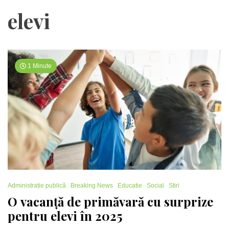
elevi
1 Minute
Administrație publică
Breaking News
Educatie
Social
Stiri
O vacanță de primăvară cu surprize
pentru elevi în 2025