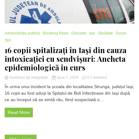
Administrație publică
Breaking News
Educatie
Iași
Sănătate
Social
Stiri
16 copii spitalizați în Iași din cauza
intoxicației cu sendvișuri: Ancheta
epidemiologică în curs
on
Avertizori de Integritate
June 7, 2024
0 Comment
16
În urma unui incident la școala din localitatea Strunga, județul Iași,
copii
16 copii au fost aduși la Spitalul de Boli Infecțioase din Iași după
spitalizați
ce au început să se simtă rău, fiind suspectată o...
în
Iași
din
Read More
cauza
intoxicației
cu
sendvișuri:
Ancheta