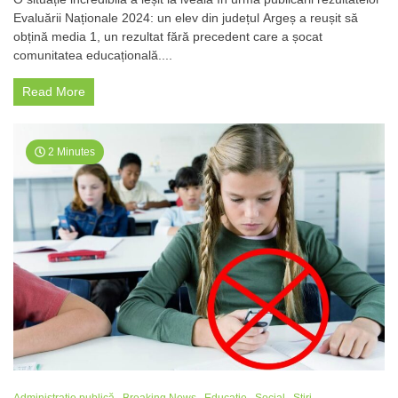
la
Evaluării Naționale 2024: un elev din județul Argeș a reușit să
Evaluarea
obțină media 1, un rezultat fără precedent care a șocat
Națională
2024:
comunitatea educațională....
Elev
din
Read More
Argeș
obține
media
1,
2 Minutes
o
premieră
tristă
în
educația
românească
Administrație publică
Breaking News
Educatie
Social
Stiri