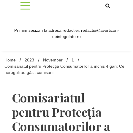
Skip
to
content
Primim sesizari la adresa redactiei: redactie@avertizori-
deintegritate.ro
Home
2023
November
1
Comisariatul pentru Protecția Consumatorilor a închis 4 gări: Ce
nereguli au găsit comisarii
Comisariatul
pentru Protecția
Consumatorilor a