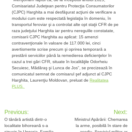
Comisariatul Judeţean pentru Protecţia Consumatorilor
(CJPC) Harghita a mai desfăşurat acţiuni de verificare a
modului cum este respectată legislaţia în domeniu, în
transportul feroviar şi a controlat alte opt staţii CFR de pe
raza judeţului Harghita iar pentru neregulile constatate,
comisarii CJPC Harghita au aplicat: 15 amenzi
contravenţionale în valoare de 117.000 lei, cinci
avertismente scrise precum şi oprirea temporară a
prestării serviciilor până la remedierea deficienţelor în
cazul a trei gări CFR, situate în localităţile Odorheiu
Secuiesc, Mădăraş şi Lunca de Jos”, se precizează în
comunicatul semnat de comisarul şef adjunct al CJPC
Harghita, Laurenţiu Moldovan, preluat de
Realitatea
PLUS.
Post
Previous:
Next:
navigation
O tânără artistă dintr-o
Ministrul Apărării: Chemarea
localitate bihoreană s-a
la arme, posibilă în stare de
sinucis în Ungaria. Familia
asediu. Serviciul militar ar