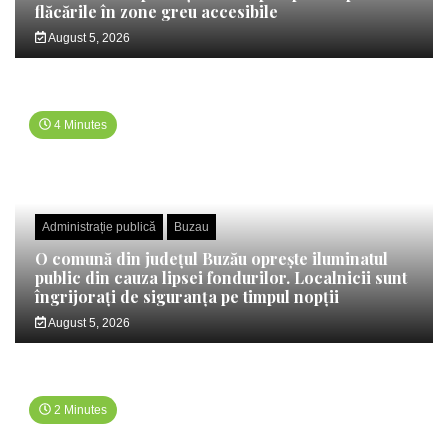
flăcările în zone greu accesibile
August 5, 2026
4 Minutes
Administrație publică
Buzau
O comună din județul Buzău oprește iluminatul
public din cauza lipsei fondurilor. Localnicii sunt
îngrijorați de siguranța pe timpul nopții
August 5, 2026
2 Minutes