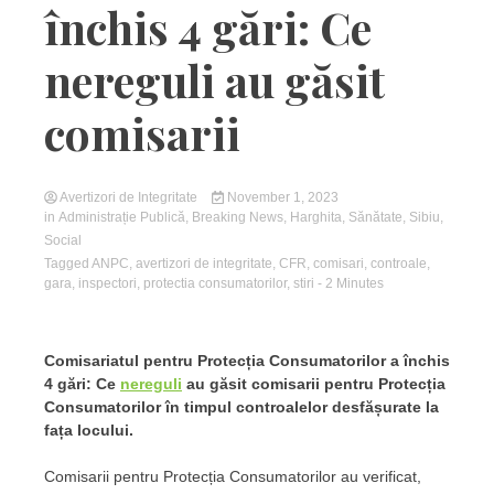
închis 4 gări: Ce
nereguli au găsit
comisarii
Avertizori de Integritate
November 1, 2023
in
Administrație Publică
,
Breaking News
,
Harghita
,
Sănătate
,
Sibiu
,
Social
Tagged
ANPC
,
avertizori de integritate
,
CFR
,
comisari
,
controale
,
gara
,
inspectori
,
protectia consumatorilor
,
stiri
- 2 Minutes
Comisariatul pentru Protecția Consumatorilor a închis
4 gări: Ce
nereguli
au găsit comisarii pentru Protecția
Consumatorilor în timpul controalelor desfășurate la
fața locului.
Comisarii pentru Protecția Consumatorilor au verificat,