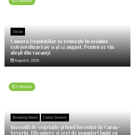
0 Minutes
Social
Camera Deputaților se reunește în sesiune
extraordinară pe 11 și 12 august. Pentru ce vin
aleșii din vacanță
August 6, 2026
4 Minutes
Breaking News
Careș-Severin
Incendii de vegetație și fond forestier în Caraș-
Severin. Elicoptere și zeci de pompieri luptă cu