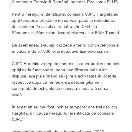
Autoritatea Feroviară Română, notează Realitatea PLUS.
Pentru neregulile identificate, comisarii CJPC Harghita au
oprit temporar prestările de servicii, până la remedierea
deficienţelor, în cazul celor patru gări CFR din
Sândominic, Sânsimion, Izvorul Mureşului şi Băile Tuşnad.
De asemenea, s-au aplicat zece amenzi contravenţionale
în valoare de 57.000 lei şi două avertismente scrise.
CJPC Harghita va repeta controlul la operatorii economici
opriţi de la funcţionare, pentru verificarea măsurilor
dispuse, aceştia urmând să îşi reia activitatea în locaţiile
respective după ce remedierea deficienţelor va fi
confirmată de echipele de comisari, mai arată sursa
citată.
În acest an au mai fost închise temporar alte trei gări din
Harghita, din cauza neregulilor identificate de comisarii
CJPC.
“Menţionăm faptul că, de la începutul anului 2023,