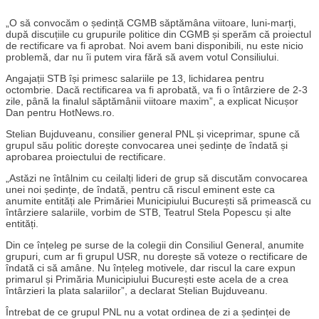
„O să convocăm o ședință CGMB săptămâna viitoare, luni-marți,
după discuțiile cu grupurile politice din CGMB și sperăm că proiectul
de rectificare va fi aprobat. Noi avem bani disponibili, nu este nicio
problemă, dar nu îi putem vira fără să avem votul Consiliului.
Angajații STB își primesc salariile pe 13, lichidarea pentru
octombrie. Dacă rectificarea va fi aprobată, va fi o întârziere de 2-3
zile, până la finalul săptămânii viitoare maxim”, a explicat Nicușor
Dan pentru HotNews.ro.
Stelian Bujduveanu, consilier general PNL și viceprimar, spune că
grupul său politic dorește convocarea unei ședințe de îndată și
aprobarea proiectului de rectificare.
„Astăzi ne întâlnim cu ceilalți lideri de grup să discutăm convocarea
unei noi ședințe, de îndată, pentru că riscul eminent este ca
anumite entități ale Primăriei Municipiului București să primească cu
întârziere salariile, vorbim de STB, Teatrul Stela Popescu și alte
entități.
Din ce înțeleg pe surse de la colegii din Consiliul General, anumite
grupuri, cum ar fi grupul USR, nu dorește să voteze o rectificare de
îndată ci să amâne. Nu înțeleg motivele, dar riscul la care expun
primarul și Primăria Municipiului București este acela de a crea
întârzieri la plata salariilor”, a declarat Stelian Bujduveanu.
Întrebat de ce grupul PNL nu a votat ordinea de zi a ședinței de