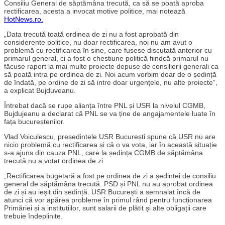
Consiliu General de săptămâna trecută, ca să se poată aproba
rectificarea, acesta a invocat motive politice, mai notează
HotNews.ro.
„Data trecută toată ordinea de zi nu a fost aprobată din
considerente politice, nu doar rectificarea, noi nu am avut o
problemă cu rectificarea în sine, care fusese discutată anterior cu
primarul general, ci a fost o chestiune politică fiindcă primarul nu
făcuse raport la mai multe proiecte depuse de consilierii generali ca
să poată intra pe ordinea de zi. Noi acum vorbim doar de o ședință
de îndată, pe ordine de zi să intre doar urgențele, nu alte proiecte”,
a explicat Bujduveanu.
Întrebat dacă se rupe alianța între PNL și USR la nivelul CGMB,
Bujdujeanu a declarat că PNL se va ține de angajamentele luate în
fața bucureștenilor.
Vlad Voiculescu, președintele USR București spune că USR nu are
nicio problemă cu rectificarea și că o va vota, iar în această situație
s-a ajuns din cauza PNL, care la ședința CGMB de săptămâna
trecută nu a votat ordinea de zi.
„Rectificarea bugetară a fost pe ordinea de zi a ședinței de consiliu
general de săptămâna trecută. PSD și PNL nu au aprobat ordinea
de zi și au ieșit din ședință. USR București a semnalat încă de
atunci că vor apărea probleme în primul rând pentru funcționarea
Primăriei și a instituțiilor, sunt salarii de plătit și alte obligații care
trebuie îndeplinite.