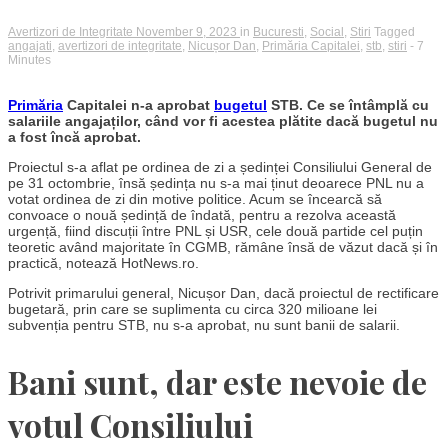
Avertizori de Integritate
November 9, 2023
in
Bucuresti
,
Social
,
Stiri
Tagged
angajati
,
avertizori de integritate
,
Nicușor Dan
,
Primăria Capitalei
,
stb
,
stiri
- 7
Minutes
Primăria
Capitalei n-a aprobat
bugetul
STB. Ce se întâmplă cu
salariile angajaților, când vor fi acestea plătite dacă bugetul nu
a fost încă aprobat.
Proiectul s-a aflat pe ordinea de zi a ședinței Consiliului General de
pe 31 octombrie, însă ședința nu s-a mai ținut deoarece PNL nu a
votat ordinea de zi din motive politice. Acum se încearcă să
convoace o nouă ședință de îndată, pentru a rezolva această
urgență, fiind discuții între PNL și USR, cele două partide cel puțin
teoretic având majoritate în CGMB, rămâne însă de văzut dacă și în
practică, notează HotNews.ro.
Potrivit primarului general, Nicușor Dan, dacă proiectul de rectificare
bugetară, prin care se suplimenta cu circa 320 milioane lei
subvenția pentru STB, nu s-a aprobat, nu sunt banii de salarii.
Bani sunt, dar este nevoie de
votul Consiliului