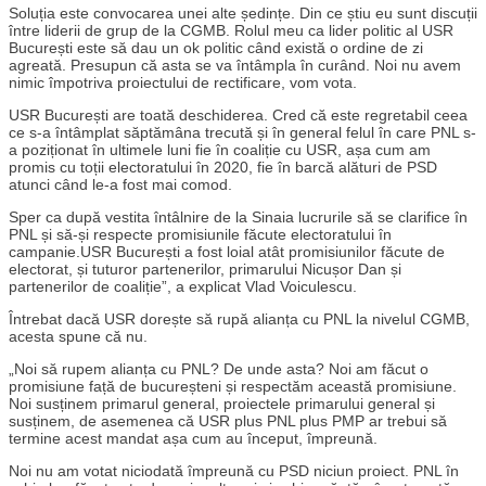
Soluția este convocarea unei alte ședințe. Din ce știu eu sunt discuții
între liderii de grup de la CGMB. Rolul meu ca lider politic al USR
București este să dau un ok politic când există o ordine de zi
agreată. Presupun că asta se va întâmpla în curând. Noi nu avem
nimic împotriva proiectului de rectificare, vom vota.
USR București are toată deschiderea. Cred că este regretabil ceea
ce s-a întâmplat săptămâna trecută și în general felul în care PNL s-
a poziționat în ultimele luni fie în coaliție cu USR, așa cum am
promis cu toții electoratului în 2020, fie în barcă alături de PSD
atunci când le-a fost mai comod.
Sper ca după vestita întâlnire de la Sinaia lucrurile să se clarifice în
PNL și să-și respecte promisiunile făcute electoratului în
campanie.USR București a fost loial atât promisiunilor făcute de
electorat, și tuturor partenerilor, primarului Nicușor Dan și
partenerilor de coaliție”, a explicat Vlad Voiculescu.
Întrebat dacă USR dorește să rupă alianța cu PNL la nivelul CGMB,
acesta spune că nu.
„Noi să rupem alianța cu PNL? De unde asta? Noi am făcut o
promisiune față de bucureșteni și respectăm această promisiune.
Noi susținem primarul general, proiectele primarului general și
susținem, de asemenea că USR plus PNL plus PMP ar trebui să
termine acest mandat așa cum au început, împreună.
Noi nu am votat niciodată împreună cu PSD niciun proiect. PNL în