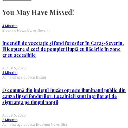
You May Have Missed!
4 Minutes
Breaking News
Careș-Severin
Incendii de vegetație și fond forestier în Caraș-Severin.
Elicoptere și zeci de pompieri luptă cu flăcările în zone
greu accesibile
August 5, 2026
4 Minutes
Administrație publică
Buzau
O comună din județul Buzău oprește iluminatul public din
cauza lipsei fondurilor. Localnicii sunt îngrijorați de
siguranța pe timpul nopții
August 5, 2026
2 Minutes
Administrație publică
Breaking News
Stiri