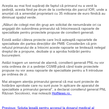
Aceștia au mai fost supărați de faptul că primarul nu a venit la
ședință, acesta fiind pe drum de la conferința din parcul IOR, unde a
anunțat că a amendat proprietarii cu 35 milioane de euro fiindcă au
diminuat spațiul verde.
„Alături de colegii mei din grup am solicitat de nenumărate ori ca
angajații din subordinea primarului să întocmească rapoarte de
specialitate pentru proiectele propuse de consilierii generali.
Există astăzi câteva proiecte care încă așteaptă rapoartele de
specialitate din partea direcțiilor din PMB. Considerăm că prin
refuzul primarului de a întocmi aceste rapoarte se limitează nelegal
dreptul de a propune, dezbate și a aproba hotărâri pentru
bucureșteni.
Astăzi tragem un semnal de alarmă, consilierii generali PNL nu vor
vota ordinea de zi a ședinței CGMB până când toate proiectele
propuse nu vor avea rapoarte de specialitate pentru a fi introduse
pe ordinea de zi.
Mai atragem atenția primarului general că mai sunt proiecte de
hotărâre aprobate care nu sunt puse în aplicare de aparatul de
specialitate a primarului general”, a declarat consilierul general PNL
Răzvan Socolovici, mai notează
HotNews.ro.
Previous:
Soluția legală pentru accesul la dosarul medical al