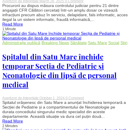
on
Avertizori de Integritate
March 26, 2025
0 Comment
Dosarul
Procurorii au dispus măsura controlului judiciar pentru 21 dintre
CFR:
angajații CFR Călători cercetați într-un amplu dosar ce vizează
21
infracțiuni precum abuz în serviciu, delapidare, fals informatic, acces
de
ilegal la un sistem informatic, fraudă informatică,...
angajați
Read More
plasați
1 Minute
sub
control
judiciar
după
Administrație publică
Breaking News
Sănătate
Satu Mare
Social
Stiri
perchezițiile
maraton
Spitalul din Satu Mare închide
temporar Secția de Pediatrie și
Neonatologie din lipsă de personal
medical
on
Avertizori de Integritate
October 1, 2024
0 Comment
Spitalul
Spitalul orășenesc din Satu Mare a anunțat închiderea temporară a
din
Secției de Pediatrie și a compartimentului de Neonatologie pe
Satu
durata concediului singurului medic specialist din aceste
Mare
departamente. Această situație va dura cel puțin două...
închide
Read More
temporar
2 Minutes
Secția