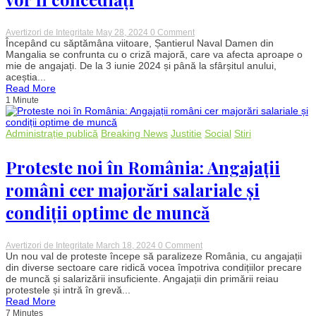
on
Avertizori de Integritate
May 28, 2024
0 Comment
Probleme
Începând cu săptămâna viitoare, Șantierul Naval Damen din
grave
Mangalia se confrunta cu o criză majoră, care va afecta aproape o
la
mie de angajați. De la 3 iunie 2024 și până la sfârșitul anului,
Șantierul
aceștia...
Naval
Read More
Damen
1 Minute
Mangalia:
Mai
mulți
angajați
Administrație publică
Breaking News
Justitie
Social
Stiri
vor
fi
concediați
Proteste noi în România: Angajații
români cer majorări salariale și
condiții optime de muncă
on
Avertizori de Integritate
March 18, 2024
0 Comment
Proteste
Un nou val de proteste începe să paralizeze România, cu angajații
noi
din diverse sectoare care ridică vocea împotriva condițiilor precare
în
de muncă și salarizării insuficiente. Angajații din primării reiau
România:
protestele și intră în grevă...
Angajații
Read More
români
7 Minutes
cer