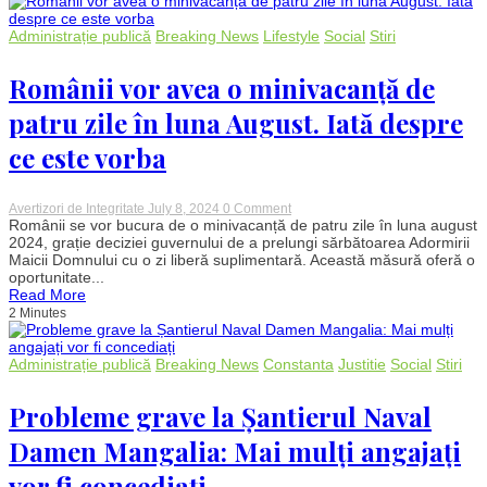
de
Pediatrie
și
Administrație publică
Breaking News
Lifestyle
Social
Stiri
Neonatologie
din
lipsă
Românii vor avea o minivacanță de
de
personal
patru zile în luna August. Iată despre
medical
ce este vorba
on
Avertizori de Integritate
July 8, 2024
0 Comment
Românii
Românii se vor bucura de o minivacanță de patru zile în luna august
vor
2024, grație deciziei guvernului de a prelungi sărbătoarea Adormirii
avea
Maicii Domnului cu o zi liberă suplimentară. Această măsură oferă o
o
oportunitate...
minivacanță
Read More
de
2 Minutes
patru
zile
în
luna
Administrație publică
Breaking News
Constanta
Justitie
Social
Stiri
August.
Iată
despre
Probleme grave la Șantierul Naval
ce
este
Damen Mangalia: Mai mulți angajați
vorba
vor fi concediați