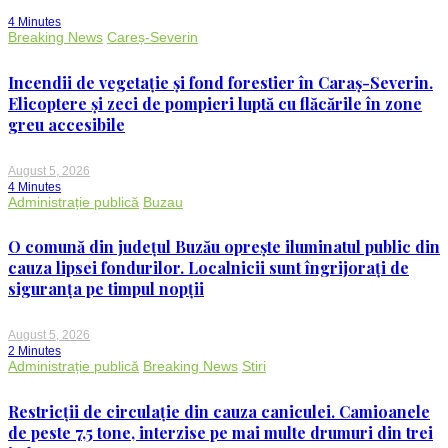
4 Minutes
Breaking News
Careș-Severin
Incendii de vegetație și fond forestier în Caraș-Severin.
Elicoptere și zeci de pompieri luptă cu flăcările în zone
greu accesibile
August 5, 2026
4 Minutes
Administrație publică
Buzau
O comună din județul Buzău oprește iluminatul public din
cauza lipsei fondurilor. Localnicii sunt îngrijorați de
siguranța pe timpul nopții
August 5, 2026
2 Minutes
Administrație publică
Breaking News
Stiri
Restricții de circulație din cauza caniculei. Camioanele
de peste 7,5 tone, interzise pe mai multe drumuri din trei