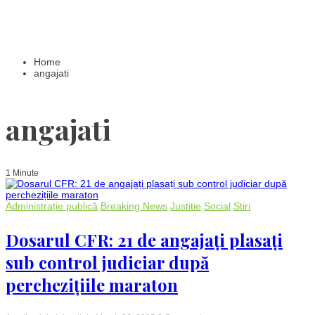
Home
angajati
angajati
1 Minute
Administrație publică
Breaking News
Justitie
Social
Stiri
Dosarul CFR: 21 de angajați plasați
sub control judiciar după
perchezițiile maraton