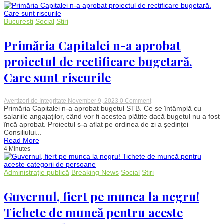
majorări
salariale
și
Bucuresti
Social
Stiri
condiții
optime
de
Primăria Capitalei n-a aprobat
muncă
proiectul de rectificare bugetară.
Care sunt riscurile
on
Avertizori de Integritate
November 9, 2023
0 Comment
Primăria
Primăria Capitalei n-a aprobat bugetul STB. Ce se întâmplă cu
Capitalei
salariile angajaților, când vor fi acestea plătite dacă bugetul nu a fost
n-
încă aprobat. Proiectul s-a aflat pe ordinea de zi a ședinței
a
Consiliului...
aprobat
Read More
proiectul
4 Minutes
de
rectificare
bugetară.
Care
Administrație publică
Breaking News
Social
Stiri
sunt
riscurile
Guvernul, fiert pe munca la negru!
Tichete de muncă pentru aceste