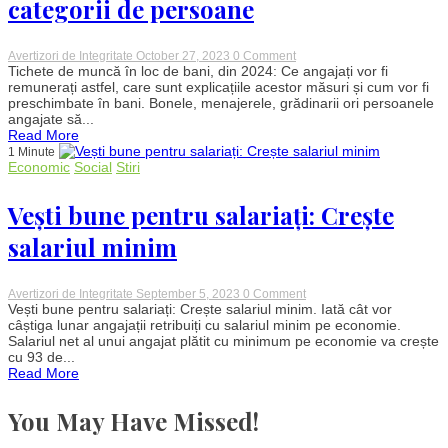
categorii de persoane
on
Avertizori de Integritate
October 27, 2023
0 Comment
Guvernul,
Tichete de muncă în loc de bani, din 2024: Ce angajați vor fi
fiert
remunerați astfel, care sunt explicațiile acestor măsuri și cum vor fi
pe
preschimbate în bani. Bonele, menajerele, grădinarii ori persoanele
munca
angajate să...
la
Read More
negru!
1 Minute
Tichete
Economic
Social
Stiri
de
muncă
pentru
Vești bune pentru salariați: Crește
aceste
categorii
de
salariul minim
persoane
on
Avertizori de Integritate
September 5, 2023
0 Comment
Vești
Vești bune pentru salariați: Crește salariul minim. Iată cât vor
bune
câștiga lunar angajații retribuiți cu salariul minim pe economie.
pentru
Salariul net al unui angajat plătit cu minimum pe economie va crește
salariați:
cu 93 de...
Crește
Read More
salariul
minim
You May Have Missed!