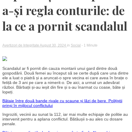
a-și regla conturile: de
la ce a pornit scandalul
Avertizori de Integritate
August 30, 2024
in
Social
- 1 Minute
Scandalul ar fi pornit din cauza montarii unui gard dintre două
gospodării. Două femei au început să se certe după care una dintre
ele a luat o piatră și a aruncat-o spre vecina ei care avea în brațe o
fetiță de 3 ani pe care a nimerit-o. De aici, a urmat un adevărat
război. Bărbații și-au ieșit din fire și s-au înarmat cu coase, bâte și
lopeți.
Bătaie între două bande rivale cu scaune și lăzi de bere. Polițiștii
prinși în mijlocul conflictului
Ingroziti, vecinii au sunat la 112, iar mai multe echipaje de politie au
intervenit pentru a aplana conflictul. Bătăușii s-au ales cu dosare
penale.