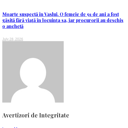
Moarte suspectă în Vaslui. O femeie de 91 de ani a fost
găsită fără viață în locuința sa, iar procurorii au deschis
o anchetă
July 28, 2026
Avertizori de Integritate