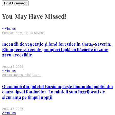
You May Have Missed!
4 Minutes
Breaking News
Careș-Severin
Incendii de vegetație și fond forestier în Caraș-Severin.
Elicoptere și zeci de pompieri luptă cu flăcările în zone
greu accesibile
August 5, 2026
4 Minutes
Administrație publică
Buzau
O comună din județul Buzău oprește iluminatul public din
cauza lipsei fondurilor. Localnicii sunt îngrijorați de
siguranța pe timpul nopții
August 5, 2026
2 Minutes