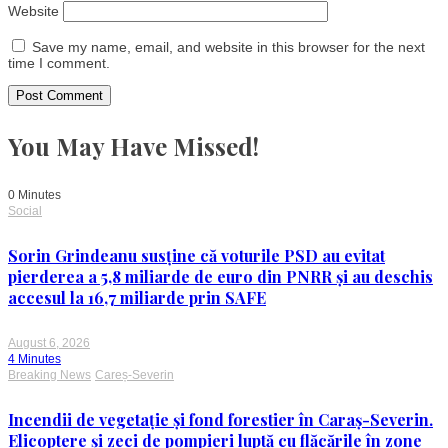
Website
Save my name, email, and website in this browser for the next
time I comment.
You May Have Missed!
0 Minutes
Social
Sorin Grindeanu susține că voturile PSD au evitat
pierderea a 5,8 miliarde de euro din PNRR și au deschis
accesul la 16,7 miliarde prin SAFE
August 6, 2026
4 Minutes
Breaking News
Careș-Severin
Incendii de vegetație și fond forestier în Caraș-Severin.
Elicoptere și zeci de pompieri luptă cu flăcările în zone