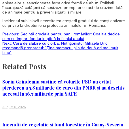
animalelor și sancționează ferm orice formă de abuz. Polițiștii
încurajează cetățenii să sesizeze prompt orice act de cruzime față
de animale pentru a preveni situații similare.
Incidentul subliniază necesitatea creșterii gradului de conștientizare
cu privire la drepturile și protecția animalelor în România.
Post
Previous:
Ședință crucială pentru banii românilor: Coaliția decide
cum se împart fondurile până la finalul anului
Next:
Cură de slăbire cu ciorbă. Nutriționistul Mihaela Bilic
navigation
recomandă preparatul: “Ține stomacul plin de două ori mai mult
timp”
Related Posts
Sorin Grindeanu susține că voturile PSD au evitat
pierderea a 5,8 miliarde de euro din PNRR și au deschis
accesul la 16,7 miliarde prin SAFE
August 6, 2026
Incendii de vegetație și fond forestier în Caraș-Severin.