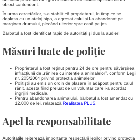
obiect contondent.
În urma cercetărilor, s-a stabilit că proprietarul, în timp ce se
deplasa cu un atelaj hipo, a agresat calul și l-a abandonat pe
marginea drumului, plecând ulterior spre casă pe jos.
Bărbatul a fost identificat rapid de autorități și dus la audieri.
Măsuri luate de poliție
Proprietarul a fost reținut pentru 24 de ore pentru săvârșirea
infracțiunii de „rănirea cu intenție a animalelor”, conform Legii
nr. 205/2004 privind protecția animalelor.
Polițiștii au emis un ordin de plasare în adăpost pentru calul
rănit, acesta fiind preluat de un voluntar care i-a acordat
îngrijiri medicale.
Pentru abandonarea animalului, bărbatul a fost amendat cu
12.000 de lei, relatează
Realitatea PLUS
.
Apel la responsabilitate
Autoritățile reiterează importanța respectării legilor privind protecția