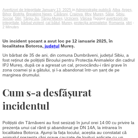
Avertizori de Integritate
January 13, 2025
in
Administrație publică
,
Alba
,
Argeș
,
Bihor
,
Bistrița
,
Breaking News
,
Călărași
,
Craiova
,
Ilfov
,
Mureș
,
Sălaj
,
Sibiu
,
Social
,
Stiri
,
Târgu-Jiu
,
Târgu-Mureș
,
Urziceni
,
Vâlcea
Tagged
avertizorii de
integritate
,
bărbat violent
,
cal bătut
,
Mureș
,
protecția animalelor
,
Romania
,
stiri
-
2 Minutes
Un incident șocant a avut loc pe 12 ianuarie 2025, în
localitatea Botorca,
județul
Mureș.
Un bărbat de 35 de ani, din comuna Dumbrăveni, județul Sibiu, a
fost reținut de polițiștii Biroului pentru Protecția Animalelor din cadrul
IPJ Mureș, după ce a agresat un cal, provocându-i răni grave în
zona coamei și a gâtului, și l-a abandonat într-un șanț de pe
marginea drumului.
Cum s-a desfășurat
incidentul
Polițiștii din Târnăveni au fost sesizați în jurul orei 14:00 cu privire la
prezența unui cal rănit și abandonat pe DN 14A, la intrarea în
localitatea Botorca. Ajunși la fața locului, aceștia au constatat că
animalul prezenta răni grave cauzate de lovituri aplicate cu un