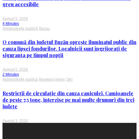
greu accesibile
August 5, 2026
4 Minutes
Administrație publică
Buzau
O comună din județul Buzău oprește iluminatul public din
cauza lipsei fondurilor. Localnicii sunt îngrijorați de
siguranța pe timpul nopții
August 5, 2026
2 Minutes
Administrație publică
Breaking News
Stiri
Restricții de circulație din cauza caniculei. Camioanele
de peste 7,5 tone, interzise pe mai multe drumuri din trei
județe
August 3, 2026
Proudly powered by WordPress
|
Theme: Voice Maganews by