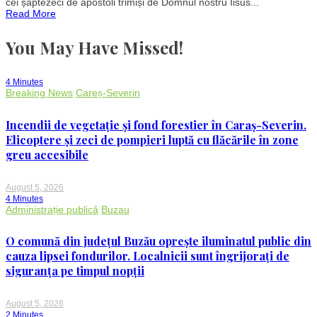
cei șaptezeci de apostoli trimiși de Domnul nostru Iisus...
Ortodoxă
Read More
îi
prăznuiește
pe
You May Have Missed!
Sfinții
Apostoli
Carp
și
4 Minutes
Alfeu,
Breaking News
Careș-Severin
alături
de
Sfinții
Incendii de vegetație și fond forestier în Caraș-Severin.
Mucenici
Averchie,
Elicoptere și zeci de pompieri luptă cu flăcările în zone
Elena
greu accesibile
și
Alexandru
din
Tesalonic
August 5, 2026
4 Minutes
Administrație publică
Buzau
O comună din județul Buzău oprește iluminatul public din
cauza lipsei fondurilor. Localnicii sunt îngrijorați de
siguranța pe timpul nopții
August 5, 2026
2 Minutes