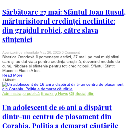
feroviară
perturbată
luni
Sărbătoare 27 mai: Sfântul Ioan Rusul,
dimineață
mărturisitorul credinței neclintite:
din grajdul robiei, către slava
sfințeniei
on
Avertizorii de Integritate
May 26, 2025
0 Comment
Sărbătoare
Biserica Ortodoxă îi pomenește astăzi, 27 mai, pe mai mulți sfinți
27
care și-au dat viața pentru credința creștină, devenind modele de
mai:
curaj, răbdare și sfințenie pentru toți credincioșii. Sfântul Sfințit
Sfântul
Mucenic Eladie A fost...
Ioan
Read More
Rusul,
1 Minute
mărturisitorul
credinței
neclintite:
din
Administrație publică
Breaking News
Olt
Social
Stiri
grajdul
robiei,
către
Un adolescent de 16 ani a dispărut
slava
sfințeniei
dintr-un centru de plasament din
Corabia. Poliția a demarat căutările