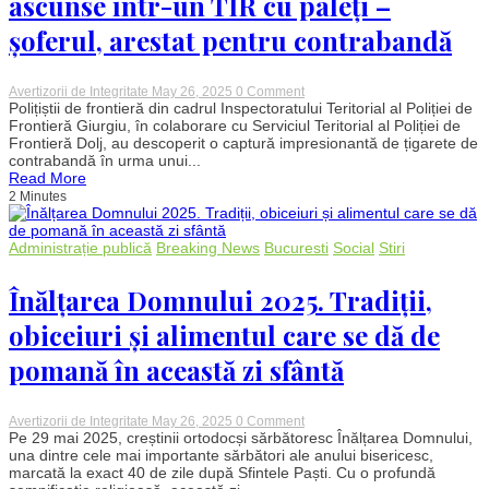
ascunse într-un TIR cu paleți –
șoferul, arestat pentru contrabandă
on
Avertizorii de Integritate
May 26, 2025
0 Comment
Captură
Polițiștii de frontieră din cadrul Inspectoratului Teritorial al Poliției de
de
Frontieră Giurgiu, în colaborare cu Serviciul Teritorial al Poliției de
peste
Frontieră Dolj, au descoperit o captură impresionantă de țigarete de
1,2
contrabandă în urma unui...
milioane
Read More
de
2 Minutes
euro
la
Giurgiu.
4
Administrație publică
Breaking News
Bucuresti
Social
Stiri
milioane
de
țigarete
Înălțarea Domnului 2025. Tradiții,
ascunse
într-
obiceiuri și alimentul care se dă de
un
TIR
pomană în această zi sfântă
cu
paleți
–
șoferul,
on
Avertizorii de Integritate
May 26, 2025
0 Comment
arestat
Înălțarea
Pe 29 mai 2025, creștinii ortodocși sărbătoresc Înălțarea Domnului,
pentru
Domnului
una dintre cele mai importante sărbători ale anului bisericesc,
contrabandă
2025.
marcată la exact 40 de zile după Sfintele Paști. Cu o profundă
Tradiții,