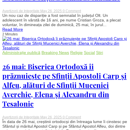
on
Avertizorii de Integritate
May 26, 2025
0 Comment
Un
Un nou caz de dispariție a fost semnalat în județul Olt. Un
adolescent
adolescent în vârstă de 16 ani, pe nume Cristian Groza, a plecat
de
voluntar, în dimineața zilei de duminică, 25 mai, în jurul...
16
Read More
ani
2 Minutes
a
dispărut
dintr-
un
centru
Administrație publică
Breaking News
Religie
Social
Stiri
de
plasament
din
26 mai: Biserica Ortodoxă îi
Corabia.
Poliția
prăznuiește pe Sfinții Apostoli Carp și
a
demarat
Alfeu, alături de Sfinții Mucenici
căutările
Averchie, Elena și Alexandru din
Tesalonic
on
Avertizorii de Integritate
May 26, 2025
0 Comment
26
În data de 26 mai, creștinii ortodocși din întreaga lume îi cinstesc pe
mai:
Sfântul și măritul Apostol Carp și pe Sfântul Apostol Alfeu, doi dintre
Biserica