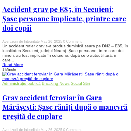
al
României.
Accident grav pe E85, în Secuieni:
Ceremonii
oficiale
Șase persoane implicate, printre care
la
Parlament
doi copii
și
la
Cotroceni
on
Avertizorii de Integritate
May 26, 2025
0 Comment
Accident
Un accident rutier grav s-a produs duminică seara pe DN2 – E85, în
grav
localitatea Secuieni, județul Neamț. Șase persoane, între care doi
pe
minori, au fost implicate în coliziune, după ce o autoutilitară, în
E85,
care...
în
Read More
Secuieni:
1 Minute
Șase
persoane
implicate,
printre
Administrație publică
Breaking News
Social
Stiri
care
doi
copii
Grav accident feroviar în Gara
Mărășești: Șase răniți după o manevră
greșită de cuplare
on
Avertizorii de Integritate
May 26, 2025
0 Comment