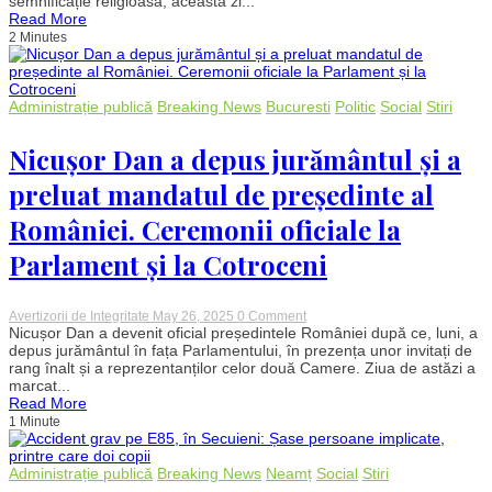
semnificație religioasă, această zi...
obiceiuri
Read More
și
2 Minutes
alimentul
care
se
dă
de
Administrație publică
Breaking News
Bucuresti
Politic
Social
Stiri
pomană
în
această
Nicușor Dan a depus jurământul și a
zi
sfântă
preluat mandatul de președinte al
României. Ceremonii oficiale la
Parlament și la Cotroceni
on
Avertizorii de Integritate
May 26, 2025
0 Comment
Nicușor
Nicușor Dan a devenit oficial președintele României după ce, luni, a
Dan
depus jurământul în fața Parlamentului, în prezența unor invitați de
a
rang înalt și a reprezentanților celor două Camere. Ziua de astăzi a
depus
marcat...
jurământul
Read More
și
1 Minute
a
preluat
mandatul
de
Administrație publică
Breaking News
Neamț
Social
Stiri
președinte