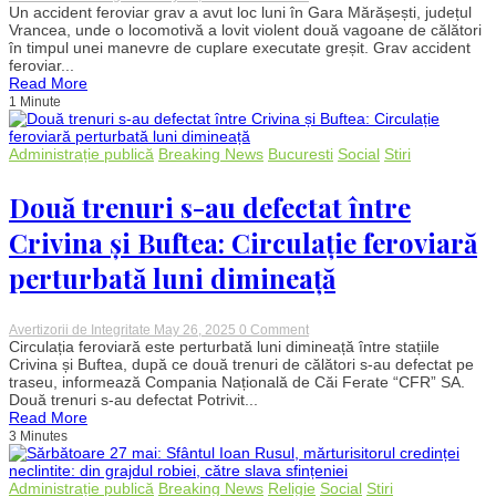
Grav
Un accident feroviar grav a avut loc luni în Gara Mărășești, județul
accident
Vrancea, unde o locomotivă a lovit violent două vagoane de călători
feroviar
în timpul unei manevre de cuplare executate greșit. Grav accident
în
feroviar...
Gara
Read More
Mărășești:
1 Minute
Șase
răniți
după
o
Administrație publică
Breaking News
Bucuresti
Social
Stiri
manevră
greșită
de
Două trenuri s-au defectat între
cuplare
Crivina și Buftea: Circulație feroviară
perturbată luni dimineață
on
Avertizorii de Integritate
May 26, 2025
0 Comment
Două
Circulația feroviară este perturbată luni dimineață între stațiile
trenuri
Crivina și Buftea, după ce două trenuri de călători s-au defectat pe
s-
traseu, informează Compania Națională de Căi Ferate “CFR” SA.
au
Două trenuri s-au defectat Potrivit...
defectat
Read More
între
3 Minutes
Crivina
și
Buftea:
Circulație
Administrație publică
Breaking News
Religie
Social
Stiri