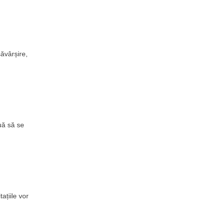
săvârșire,
uă să se
ațiile vor