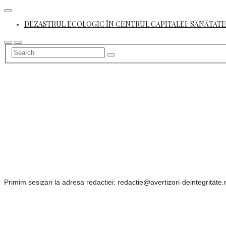
Skip
to
DEZASTRUL ECOLOGIC ÎN CENTRUL CAPITALEI: SĂNĂTATE
content
Primim sesizari la adresa redactiei: redactie@avertizori-deintegritate.