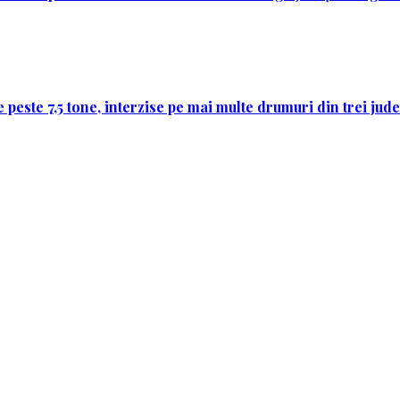
 peste 7,5 tone, interzise pe mai multe drumuri din trei jud