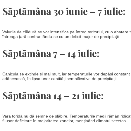
Săptămâna 30 iunie – 7 iulie:
Valurile de căldură se vor intensifica pe întreg teritoriul, cu o abatere 
întreaga țară confruntându-se cu un deficit major de precipitații.
Săptămâna 7 – 14 iulie:
Canicula se extinde și mai mult, iar temperaturile vor depăși constant
adâncească, în lipsa unor cantități semnificative de precipitații.
Săptămâna 14 – 21 iulie:
Vara toridă nu dă semne de slăbire. Temperaturile medii rămân ridicate î
fi ușor deficitare în majoritatea zonelor, menținând climatul secetos.