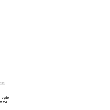
stiri
- 1
ologie
ce va