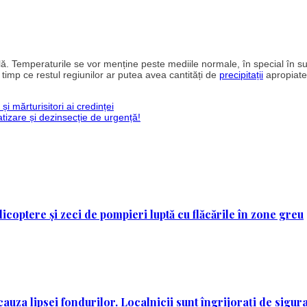
lă. Temperaturile se vor menține peste mediile normale, în special în s
 în timp ce restul regiunilor ar putea avea cantități de
precipitații
apropiate
și mărturisitori ai credinței
tizare și dezinsecție de urgență!
licoptere și zeci de pompieri luptă cu flăcările în zone greu
auza lipsei fondurilor. Localnicii sunt îngrijorați de sigur