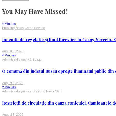
You May Have Missed!
4 Minutes
Breaking News
Careș-Severin
Incendii de vegetație și fond forestier în Caraș-Severin. E
August 5, 2026
4 Minutes
Administrație publică
Buzau
O comună din județul Buzău oprește iluminatul public din c
August 5, 2026
2 Minutes
Administrație publică
Breaking News
Stiri
Restricții de circulație din cauza caniculei. Camioanele de
August 3, 2026