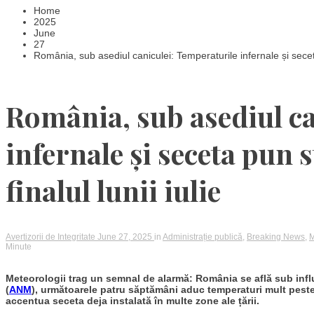
Home
2025
June
27
România, sub asediul caniculei: Temperaturile infernale și seceta
România, sub asediul ca
infernale și seceta pun 
finalul lunii iulie
Avertizorii de Integritate
June 27, 2025
in
Administrație publică
,
Breaking News
,
M
Minute
Meteorologii trag un semnal de alarmă: România se află sub influ
(
ANM
), următoarele patru săptămâni aduc temperaturi mult peste
accentua seceta deja instalată în multe zone ale țării.