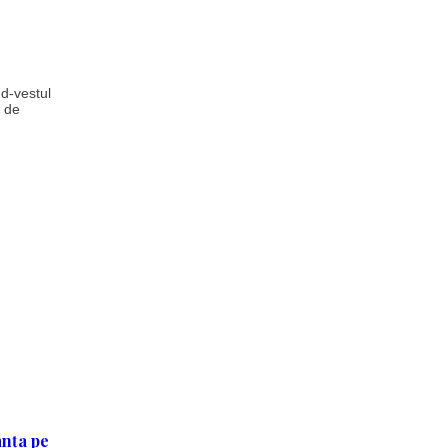
ud-vestul
 de
anța pe