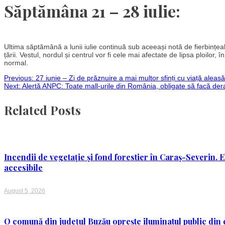
Săptămâna 21 – 28 iulie:
Ultima săptămână a lunii iulie continuă sub aceeași notă de fierbințea
țării. Vestul, nordul și centrul vor fi cele mai afectate de lipsa ploilor,
normal.
Post
Previous:
27 iunie – Zi de prăznuire a mai multor sfinți cu viață aleasă 
Next:
Alertă ANPC: Toate mall-urile din România, obligate să facă dera
navigation
Related Posts
Incendii de vegetație și fond forestier în Caraș-Severin. E
accesibile
August 5, 2026
O comună din județul Buzău oprește iluminatul public din c