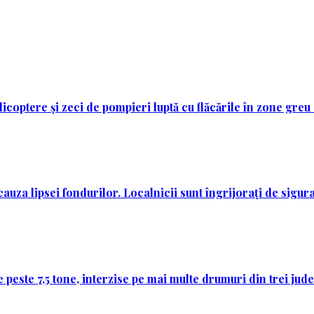
licoptere și zeci de pompieri luptă cu flăcările în zone greu
auza lipsei fondurilor. Localnicii sunt îngrijorați de sigura
 peste 7,5 tone, interzise pe mai multe drumuri din trei jud