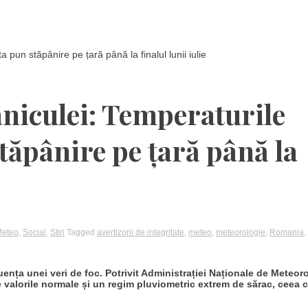
 pun stăpânire pe țară până la finalul lunii iulie
niculei: Temperaturile
stăpânire pe țară până la
eteo
,
Social
,
Stiri
Tagged
avertizorii de integritate
,
meteo
,
meteorologie
,
Romania
,
ența unei veri de foc. Potrivit Administrației Naționale de Meteor
 valorile normale și un regim pluviometric extrem de sărac, ceea 