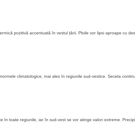
termică pozitivă accentuată în vestul țării. Ploile vor lipsi aproape cu de
 normele climatologice, mai ales în regiunile sud-vestice. Seceta contin
n toate regiunile, iar în sud-vest se vor atinge valori extreme. Precipit