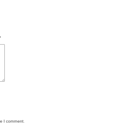
*
me I comment.