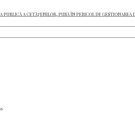
A PUBLICĂ A CETĂȚENILOR, PUSĂ ÎN PERICOL DE GESTIONAREA 
ro