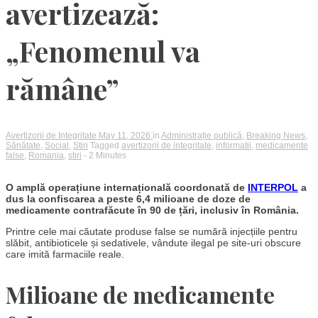
avertizează:
„Fenomenul va
rămâne”
Avertizorii de Integritate
May 11, 2026
in
Administrație publică
,
Breaking News
,
Sănătate
,
Social
,
Stiri
Tagged
avertizorii de integritate
,
informatii
,
medicamente
false
,
Romania
,
stiri
- 2 Minutes
O amplă operațiune internațională coordonată de
INTERPOL
a
dus la confiscarea a peste 6,4 milioane de doze de
medicamente contrafăcute în 90 de țări, inclusiv în România.
Printre cele mai căutate produse false se numără injecțiile pentru
slăbit, antibioticele și sedativele, vândute ilegal pe site-uri obscure
care imită farmaciile reale.
Milioane de medicamente