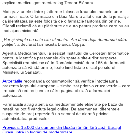
explicat medicul gastroenterolog Teodor Blănaru.
Mai grav, unele dintre platforme folosesc fraudulos numele unor
farmacii reale. O farmacie din Baia Mare a aflat chiar de la jurnaliști
că identitatea sa este folosită de o farmacie fantomă din online.
Clienții reclamă că au plătit sute de euro pentru produse care nu au
mai ajuns niciodată.
„Pur și simplu nu este site-ul nostru. Am făcut deja demersuri către
poliție”
, a declarat farmacista Bianca Cupșa.
Agenția Medicamentului a sesizat Institutul de Cercetări Informatice
pentru a identifica persoanele din spatele site-urilor suspecte.
Specialiștii reamintesc că în România există doar 165 de farmacii
autorizate să vândă online, toate fiind listate oficial pe site-ul
Ministerului Sănătății.
Autoritățile
recomandă consumatorilor să verifice întotdeauna
prezența logo-ului european – simbolizat printr-o cruce verde – care
trebuie să redirecționeze către pagina oficială a farmaciei
autorizate.
Farmaciștii atrag atenția că medicamentele eliberate pe bază de
rețetă nu pot fi vândute legal online. De asemenea, diferențele
suspecte de preț reprezintă un semnal de alarmă privind
autenticitatea produselor.
Post
Previous:
15.000 de oameni din Buzău rămân fără apă. Barajul
Cireșu intră în lucrări de modernizare