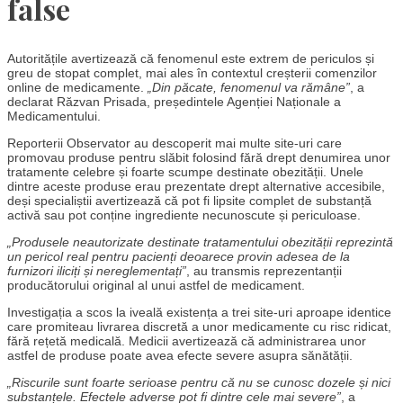
false
Autoritățile avertizează că fenomenul este extrem de periculos și
greu de stopat complet, mai ales în contextul creșterii comenzilor
online de medicamente.
„Din păcate, fenomenul va rămâne”
, a
declarat Răzvan Prisada, președintele Agenției Naționale a
Medicamentului.
Reporterii Observator au descoperit mai multe site-uri care
promovau produse pentru slăbit folosind fără drept denumirea unor
tratamente celebre și foarte scumpe destinate obezității. Unele
dintre aceste produse erau prezentate drept alternative accesibile,
deși specialiștii avertizează că pot fi lipsite complet de substanță
activă sau pot conține ingrediente necunoscute și periculoase.
„Produsele neautorizate destinate tratamentului obezității reprezintă
un pericol real pentru pacienți deoarece provin adesea de la
furnizori iliciți și nereglementați”
, au transmis reprezentanții
producătorului original al unui astfel de medicament.
Investigația a scos la iveală existența a trei site-uri aproape identice
care promiteau livrarea discretă a unor medicamente cu risc ridicat,
fără rețetă medicală. Medicii avertizează că administrarea unor
astfel de produse poate avea efecte severe asupra sănătății.
„Riscurile sunt foarte serioase pentru că nu se cunosc dozele și nici
substanțele. Efectele adverse pot fi dintre cele mai severe”
, a