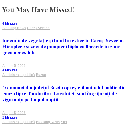
You May Have Missed!
4 Minutes
Breaking News
Careș-Severin
Incendii de vegetație și fond forestier în Caraș-Severin.
Elicoptere și zeci de pompieri luptă cu flăcările în zone
greu accesibile
August 5, 2026
4 Minutes
Administrație publică
Buzau
O comună din județul Buzău oprește iluminatul public din
cauza lipsei fondurilor. Localnicii sunt îngrijorați de
siguranța pe timpul nopții
August 5, 2026
2 Minutes
Administrație publică
Breaking News
Stiri