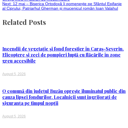
Next:
12 mai – Biserica Ortodoxă îi pomenește pe Sfântul Epifanie
navigation
al Ciprului, Patriarhul Gherman și mucenicul român Ioan Valahul
Related Posts
Incendii de vegetație și fond forestier în Caraș-Severin.
Elicoptere și zeci de pompieri luptă cu flăcările în zone
greu accesibile
August 5, 2026
O comună din județul Buzău oprește iluminatul public din
cauza lipsei fondurilor. Localnicii sunt îngrijorați de
siguranța pe timpul nopții
August 5, 2026