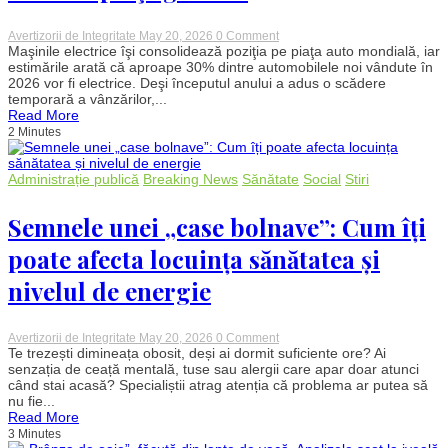
on
Avertizorii de Integritate
May 20, 2026
0 Comment
Aproape
Maşinile electrice îşi consolidează poziţia pe piaţa auto mondială, iar
o
estimările arată că aproape 30% dintre automobilele noi vândute în
treime
2026 vor fi electrice. Deşi începutul anului a adus o scădere
dintre
temporară a vânzărilor,...
maşinile
Read More
noi
2 Minutes
vândute
în
2026
vor
Administrație publică
Breaking News
Sănătate
Social
Stiri
fi
electrice.
China
Semnele unei „case bolnave”: Cum îți
domină
piaţa
poate afecta locuința sănătatea și
globală
nivelul de energie
on
Avertizorii de Integritate
May 20, 2026
0 Comment
Semnele
Te trezești dimineața obosit, deși ai dormit suficiente ore? Ai
unei
senzația de ceață mentală, tuse sau alergii care apar doar atunci
„case
când stai acasă? Specialiștii atrag atenția că problema ar putea să
bolnave”:
nu fie...
Cum
Read More
îți
3 Minutes
poate