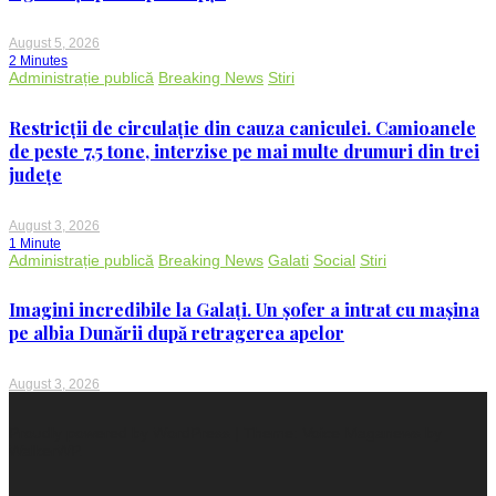
August 5, 2026
2 Minutes
Administrație publică
Breaking News
Stiri
Restricții de circulație din cauza caniculei. Camioanele
de peste 7,5 tone, interzise pe mai multe drumuri din trei
județe
August 3, 2026
1 Minute
Administrație publică
Breaking News
Galati
Social
Stiri
Imagini incredibile la Galați. Un șofer a intrat cu mașina
pe albia Dunării după retragerea apelor
August 3, 2026
Proudly powered by WordPress
|
Theme: Voice Maganews by
WalkerWP
.