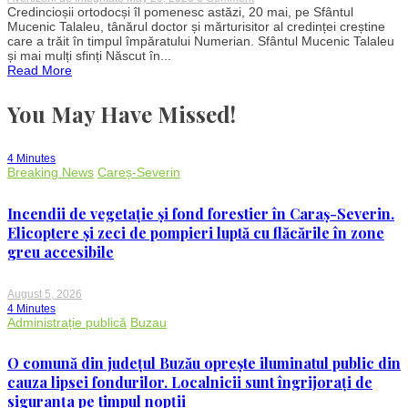
Ce
Credincioșii ortodocși îl pomenesc astăzi, 20 mai, pe Sfântul
sfinți
Mucenic Talaleu, tânărul doctor și mărturisitor al credinței creștine
sunt
care a trăit în timpul împăratului Numerian. Sfântul Mucenic Talaleu
sărbătoriți
și mai mulți sfinți Născut în...
astăzi
Read More
20
mai
în
You May Have Missed!
calendarul
ortodox
4 Minutes
Breaking News
Careș-Severin
Incendii de vegetație și fond forestier în Caraș-Severin.
Elicoptere și zeci de pompieri luptă cu flăcările în zone
greu accesibile
August 5, 2026
4 Minutes
Administrație publică
Buzau
O comună din județul Buzău oprește iluminatul public din
cauza lipsei fondurilor. Localnicii sunt îngrijorați de
siguranța pe timpul nopții