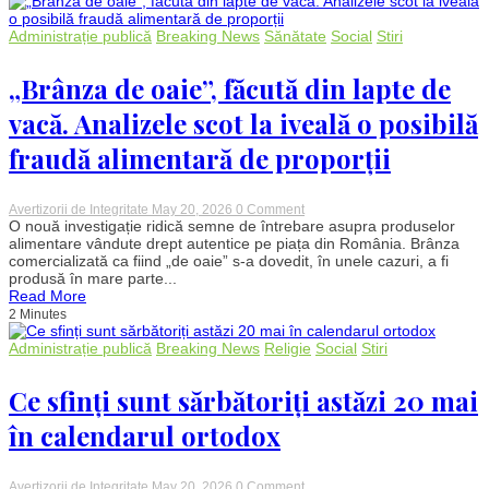
afecta
locuința
sănătatea
Administrație publică
Breaking News
Sănătate
Social
Stiri
și
nivelul
de
„Brânza de oaie”, făcută din lapte de
energie
vacă. Analizele scot la iveală o posibilă
fraudă alimentară de proporții
on
Avertizorii de Integritate
May 20, 2026
0 Comment
„Brânza
O nouă investigație ridică semne de întrebare asupra produselor
de
alimentare vândute drept autentice pe piața din România. Brânza
oaie”,
comercializată ca fiind „de oaie” s-a dovedit, în unele cazuri, a fi
făcută
produsă în mare parte...
din
Read More
lapte
2 Minutes
de
vacă.
Analizele
Administrație publică
Breaking News
Religie
Social
Stiri
scot
la
Ce sfinți sunt sărbătoriți astăzi 20 mai
iveală
o
posibilă
în calendarul ortodox
fraudă
alimentară
de
proporții
on
Avertizorii de Integritate
May 20, 2026
0 Comment