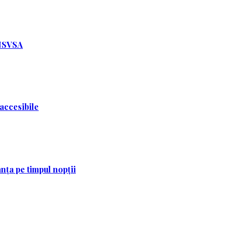
ANSVSA
 accesibile
nța pe timpul nopții