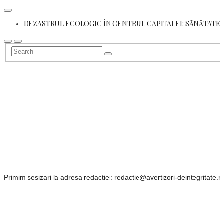
Skip
to
DEZASTRUL ECOLOGIC ÎN CENTRUL CAPITALEI: SĂNĂTATE
content
Primim sesizari la adresa redactiei: redactie@avertizori-deintegritate.