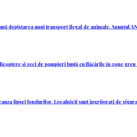
după depistarea unui transport ilegal de animale. Anunțul 
licoptere și zeci de pompieri luptă cu flăcările în zone greu
auza lipsei fondurilor. Localnicii sunt îngrijorați de sigura