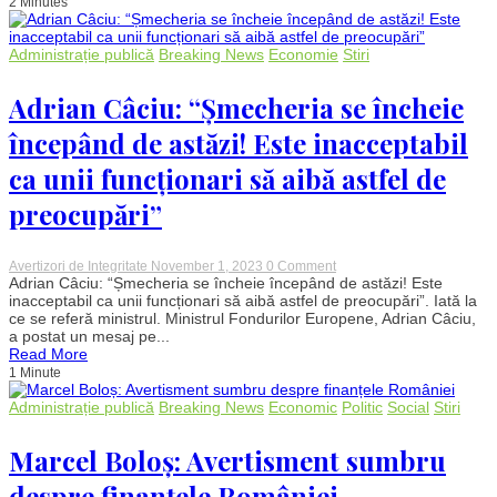
2 Minutes
apicol:
21
de
persoane
Administrație publică
Breaking News
Economie
Stiri
trimise
în
judecată
Adrian Câciu: “Șmecheria se încheie
de
DNA
începând de astăzi! Este inacceptabil
ca unii funcționari să aibă astfel de
preocupări”
on
Avertizori de Integritate
November 1, 2023
0 Comment
Adrian
Adrian Câciu: “Șmecheria se încheie începând de astăzi! Este
Câciu:
inacceptabil ca unii funcționari să aibă astfel de preocupări”. Iată la
“Șmecheria
ce se referă ministrul. Ministrul Fondurilor Europene, Adrian Câciu,
se
a postat un mesaj pe...
încheie
Read More
începând
1 Minute
de
astăzi!
Este
Administrație publică
Breaking News
Economic
Politic
Social
Stiri
inacceptabil
ca
Marcel Boloș: Avertisment sumbru
unii
funcționari
să
despre finanțele României