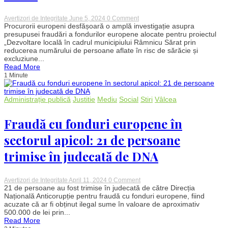
on
Avertizori de Integritate
June 5, 2024
0 Comment
Procurorii
Procurorii europeni desfășoară o amplă investigație asupra
europeni
presupusei fraudări a fondurilor europene alocate pentru proiectul
investighează
„Dezvoltare locală în cadrul municipiului Râmnicu Sărat prin
fraudarea
reducerea numărului de persoane aflate în risc de sărăcie și
fondurilor
excluziune...
europene
Read More
la
Râmnicu
1 Minute
Sărat.
Iată
despre
Administrație publică
Justitie
Mediu
Social
Stiri
Vâlcea
ce
este
vorba
Fraudă cu fonduri europene în
sectorul apicol: 21 de persoane
trimise în judecată de DNA
on
Avertizori de Integritate
April 11, 2024
0 Comment
Fraudă
21 de persoane au fost trimise în judecată de către Direcția
cu
Națională Anticorupție pentru fraudă cu fonduri europene, fiind
fonduri
acuzate că ar fi obținut ilegal sume în valoare de aproximativ
europene
500.000 de lei prin...
în
Read More
sectorul