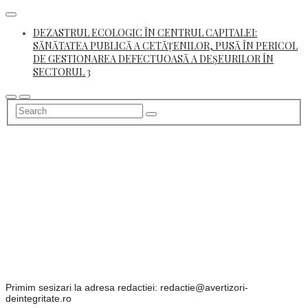
Skip
to
DEZASTRUL ECOLOGIC ÎN CENTRUL CAPITALEI:
content
SĂNĂTATEA PUBLICĂ A CETĂȚENILOR, PUSĂ ÎN PERICOL
DE GESTIONAREA DEFECTUOASĂ A DEȘEURILOR ÎN
SECTORUL 3
Primim sesizari la adresa redactiei: redactie@avertizori-
deintegritate.ro