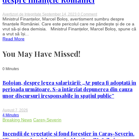
aibă
astfel
de
preocupări”
on
Avertizori de Integritate
September 14, 2023
0 Comment
Marcel
Ministrul Finanțelor, Marcel Boloș, avertisment sumbru despre
Boloș:
finanțele României. Care este pericolul care ne pândește și de ce a
Avertisment
vrut să-și dea demisia. Ministrul Finanțelor, Marcel Boloș, spune că
sumbru
a vrut să își...
despre
Read More
finanțele
României
You May Have Missed!
0 Minutes
Bolojan, despre legea salarizării: „Ar putea fi adoptată în
perioada următoare. S-a întârziat depunerea din cauza
unor discursuri iresponsabile în spaţiul public”
August 7, 2026
4 Minutes
Breaking News
Careș-Severin
Incendii de vegetație și fond forestier în Caraș-Severin.