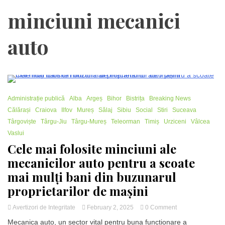
minciuni mecanici
auto
1 Minute
Administrație publică
Alba
Argeș
Bihor
Bistrița
Breaking News
Călărași
Craiova
Ilfov
Mureș
Sălaj
Sibiu
Social
Stiri
Suceava
Târgoviște
Târgu-Jiu
Târgu-Mureș
Teleorman
Timiș
Urziceni
Vâlcea
Vaslui
Cele mai folosite minciuni ale
mecanicilor auto pentru a scoate
mai mulți bani din buzunarul
proprietarilor de mașini
on
Avertizori de Integritate
February 2, 2025
0 Comment
Cele
Mecanica auto, un sector vital pentru buna funcționare a