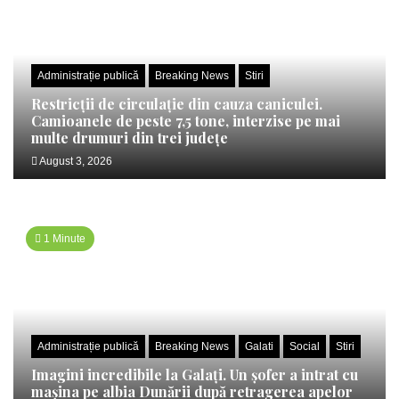
Administrație publică
Breaking News
Stiri
Restricții de circulație din cauza caniculei.
Camioanele de peste 7,5 tone, interzise pe mai
multe drumuri din trei județe
August 3, 2026
1 Minute
Administrație publică
Breaking News
Galati
Social
Stiri
Imagini incredibile la Galați. Un șofer a intrat cu
mașina pe albia Dunării după retragerea apelor