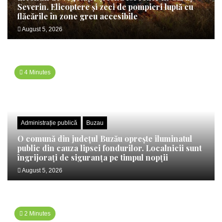
Severin. Elicoptere și zeci de pompieri luptă cu
flăcările în zone greu accesibile
August 5, 2026
4 Minutes
Administrație publică
Buzau
O comună din județul Buzău oprește iluminatul
public din cauza lipsei fondurilor. Localnicii sunt
îngrijorați de siguranța pe timpul nopții
August 5, 2026
2 Minutes