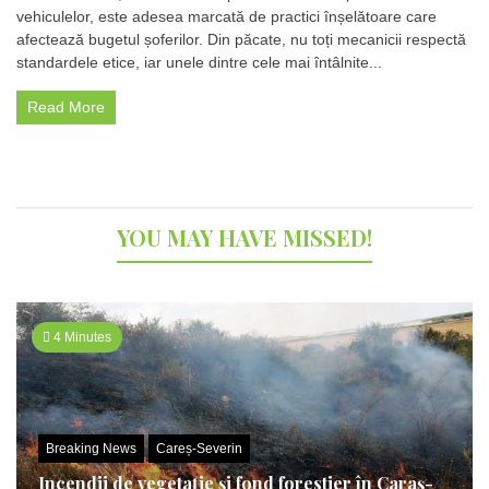
mai
vehiculelor, este adesea marcată de practici înșelătoare care
folosite
afectează bugetul șoferilor. Din păcate, nu toți mecanicii respectă
minciuni
ale
standardele etice, iar unele dintre cele mai întâlnite...
mecanicilor
auto
Read More
pentru
a
scoate
mai
mulți
bani
YOU MAY HAVE MISSED!
din
buzunarul
proprietarilor
de
mașini
4 Minutes
Breaking News
Careș-Severin
Incendii de vegetație și fond forestier în Caraș-