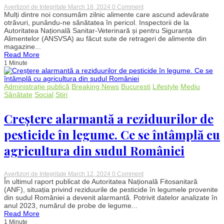
on
Avertizori de Integritate
March 18, 2024
0 Comment
Alarmă
Mulți dintre noi consumăm zilnic alimente care ascund adevărate
în
otrăvuri, punându-ne sănătatea în pericol. Inspectorii de la
alimentație:
Autoritatea Națională Sanitar-Veterinară și pentru Siguranța
Produse
Alimentelor (ANSVSA) au făcut sute de retrageri de alimente din
periculoase
magazine...
retrase
Read More
de
pe
1 Minute
rafturi
din
cauza
Administrație publică
Breaking News
Bucuresti
Lifestyle
Mediu
unor
Sănătate
Social
Stiri
substanțe
nocive
Creștere alarmantă a reziduurilor de
pesticide în legume. Ce se întâmplă cu
agricultura din sudul României
on
Avertizori de Integritate
March 12, 2024
0 Comment
Creștere
În ultimul raport publicat de Autoritatea Națională Fitosanitară
alarmantă
(ANF), situația privind reziduurile de pesticide în legumele provenite
a
din sudul României a devenit alarmantă. Potrivit datelor analizate în
reziduurilor
anul 2023, numărul de probe de legume...
de
Read More
pesticide
1 Minute
în