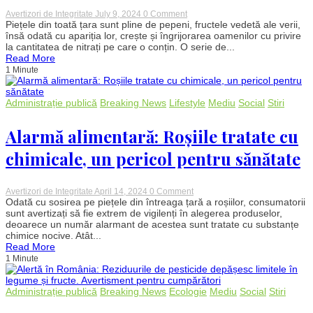
on
Avertizori de Integritate
July 9, 2024
0 Comment
Pepenii
Piețele din toată țara sunt pline de pepeni, fructele vedetă ale verii,
din
însă odată cu apariția lor, crește și îngrijorarea oamenilor cu privire
piețe
la cantitatea de nitrați pe care o conțin. O serie de...
plini
Read More
de
1 Minute
nitrați?
Ce
spun
specialiștii
Administrație publică
Breaking News
Lifestyle
Mediu
Social
Stiri
despre
pericolele
Alarmă alimentară: Roșiile tratate cu
ascunse
ale
fructelor
chimicale, un pericol pentru sănătate
de
„sezon”
on
Avertizori de Integritate
April 14, 2024
0 Comment
Alarmă
Odată cu sosirea pe piețele din întreaga țară a roșiilor, consumatorii
alimentară:
sunt avertizați să fie extrem de vigilenți în alegerea produselor,
Roșiile
deoarece un număr alarmant de acestea sunt tratate cu substanțe
tratate
chimice nocive. Atât...
cu
Read More
chimicale,
1 Minute
un
pericol
pentru
sănătate
Administrație publică
Breaking News
Ecologie
Mediu
Social
Stiri