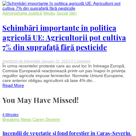
legume.
Ce
se
Administrație publică
Mediu
Social
Stiri
întâmplă
cu
agricultura
Schimbări importante în politica
din
sudul
agricolă UE: Agricultorii pot cultiva
României
7% din suprafață fără pesticide
on
Avertizori de Integritate
January 31, 2024
0 Comment
Schimbări
În urma recentelor proteste care au avut loc în întreaga Europă,
importante
Comisia Europeană reacționează printr-un pas înapoi în privința
în
regulilor agricole impuse fermierilor. Normele Uniunii Europene,
politica
care anterior obligau agricultorii să lase 4% din...
agricolă
Read More
UE:
Agricultorii
pot
You May Have Missed!
cultiva
7%
din
suprafață
4 Minutes
fără
Breaking News
Careș-Severin
pesticide
Incendii de vegetație și fond forestier în Caraș-Severin.