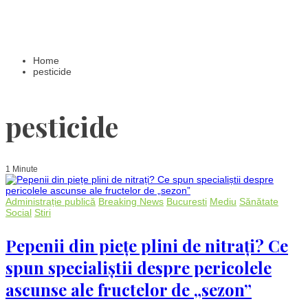
Home
pesticide
pesticide
1 Minute
Administrație publică
Breaking News
Bucuresti
Mediu
Sănătate
Social
Stiri
Pepenii din piețe plini de nitrați? Ce
spun specialiștii despre pericolele
ascunse ale fructelor de „sezon”