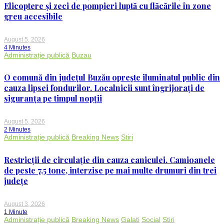
Elicoptere și zeci de pompieri luptă cu flăcările în zone
greu accesibile
August 5, 2026
4 Minutes
Administrație publică
Buzau
O comună din județul Buzău oprește iluminatul public din
cauza lipsei fondurilor. Localnicii sunt îngrijorați de
siguranța pe timpul nopții
August 5, 2026
2 Minutes
Administrație publică
Breaking News
Stiri
Restricții de circulație din cauza caniculei. Camioanele
de peste 7,5 tone, interzise pe mai multe drumuri din trei
județe
August 3, 2026
1 Minute
Administrație publică
Breaking News
Galati
Social
Stiri