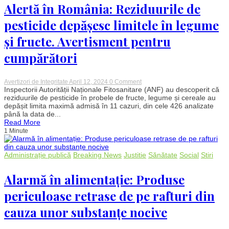
Alertă în România: Reziduurile de
pesticide depășesc limitele în legume
și fructe. Avertisment pentru
cumpărători
on
Avertizori de Integritate
April 12, 2024
0 Comment
Alertă
Inspectorii Autorității Naționale Fitosanitare (ANF) au descoperit că
în
reziduurile de pesticide în probele de fructe, legume și cereale au
România:
depășit limita maximă admisă în 11 cazuri, din cele 426 analizate
Reziduurile
până la data de...
de
Read More
pesticide
1 Minute
depășesc
limitele
în
legume
Administrație publică
Breaking News
Justitie
Sănătate
Social
Stiri
și
fructe.
Avertisment
Alarmă în alimentație: Produse
pentru
cumpărători
periculoase retrase de pe rafturi din
cauza unor substanțe nocive