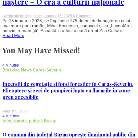
naștere – O eră a culturii naționale
on
Avertizorii de Integritate
January 15, 2025
0 Comment
Mihai
Pe 15 ianuarie 2025, se împlinesc 175 de ani de la nașterea celui
Eminescu:
mai mare poet român, Mihai Eminescu, cunoscut și ca „Luceafărul
175
poeziei românești”. Această zi a fost aleasă drept Zi a Culturii...
de
Read More
ani
de
la
You May Have Missed!
naștere
–
O
eră
4 Minutes
a
Breaking News
Careș-Severin
culturii
naționale
Incendii de vegetație și fond forestier în Caraș-Severin.
Elicoptere și zeci de pompieri luptă cu flăcările în zone
greu accesibile
August 5, 2026
4 Minutes
Administrație publică
Buzau
O comună din județul Buzău oprește iluminatul public din