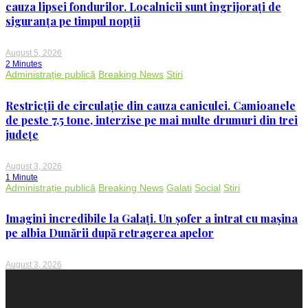
cauza lipsei fondurilor. Localnicii sunt îngrijorați de
siguranța pe timpul nopții
August 5, 2026
2 Minutes
Administrație publică
Breaking News
Stiri
Restricții de circulație din cauza caniculei. Camioanele
de peste 7,5 tone, interzise pe mai multe drumuri din trei
județe
August 3, 2026
1 Minute
Administrație publică
Breaking News
Galati
Social
Stiri
Imagini incredibile la Galați. Un șofer a intrat cu mașina
pe albia Dunării după retragerea apelor
August 3, 2026
Proudly powered by WordPress
|
Theme: Voice Maganews by
WalkerWP
.