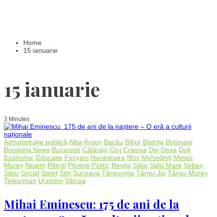
Home
15 ianuarie
15 ianuarie
3 Minutes
Administrație publică
Alba
Argeș
Bacău
Bihor
Bistrița
Botosani
Breaking News
Bucuresti
Călărași
Cluj
Craiova
Dej
Deva
Dolj
Economic
Educatie
Focșani
Hunedoara
Ilfov
Mehedinți
Meteo
Mureș
Neamț
Pitești
Ploiești
Politic
Reșița
Sălaj
Satu Mare
Sebeș
Sibiu
Social
Sport
Stiri
Suceava
Târgoviște
Târgu-Jiu
Târgu-Mureș
Teleorman
Urziceni
Vâlcea
Mihai Eminescu: 175 de ani de la