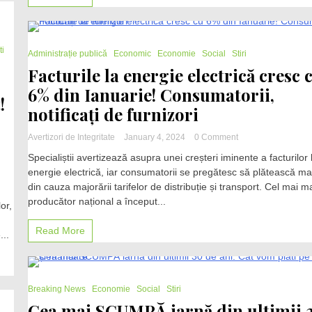
majorări
semnificative
ale
prețurilor
1 Minute
ti
de
Administrație publică
Economic
Economie
Social
Stiri
alimente
Facturile la energie electrică cresc 
6% din Ianuarie! Consumatorii,
!
notificați de furnizori
on
Avertizori de Integritate
January 4, 2024
0 Comment
Facturile
Specialiștii avertizează asupra unei creșteri iminente a facturilor 
la
energie electrică, iar consumatorii se pregătesc să plătească ma
energie
din cauza majorării tarifelor de distribuție și transport. Cel mai m
electrică
cresc
producător național a început...
or,
cu
6%
Read More
...
din
Ianuarie!
Consumatorii,
notificați
2 Minutes
de
Breaking News
Economie
Social
Stiri
furnizori
Cea mai SCUMPĂ iarnă din ultimii 