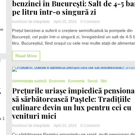
benzinei în București: Salt de 4-5 ba
de
prețuri
pe litru într-o singură zi
on
Avertizori de Integritate
April 25, 2024
0 Comment
Creștere
pe
Prețul benzinei a suferit o creștere semnificativă la pompele din
semnificativă
București, cel puțin într-o singură zi, înregistrând un salt de 4-5 
a
litru. Bucureștiul, fiind orașul cu cele mai multe stații de alimentar
prețului
benzinei
în
Read More
București:
Salt
de
4-
2 Minutes
Administrație publică
Economic
Economie
Social
5
Stiri
bani
Prețurile uriașe împiedică pensiona
%
pe
să sărbătorească Paștele: Tradițiile
litru
într-
culinare devin un lux pentru cei cu
o
venituri mici
singură
a 1
zi
on
Avertizori de Integritate
April 24, 2024
0 Comment
Prețurile
Cu sărbătoarea Paștelui apropiindu-se rapid, mulți pensionari di