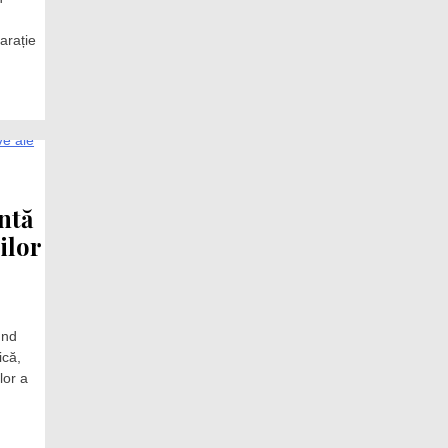
arație
ntă
ilor
und
ică,
lor a