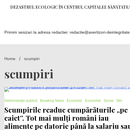
Skip
DEZASTRUL ECOLOGIC ÎN CENTRUL CAPITALEI: SĂNĂTATEA
to
content
Primim sesizari la adresa redactiei: redactie@avertizori-deintegritate
Home
scumpiri
scumpiri
2 Minutes
Administrație publică
Breaking News
Economic
Economie
Social
Stiri
Scumpirile readuc cumpărăturile „pe
caiet”. Tot mai mulți români iau
alimente pe datorie până la salariu sa