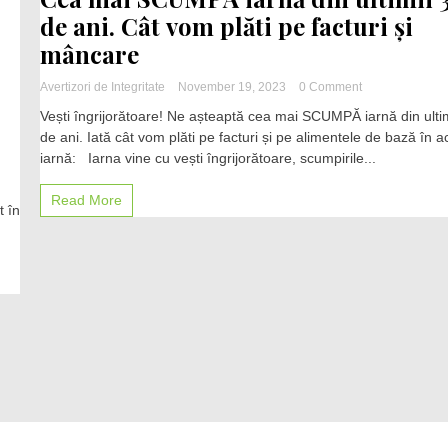
de ani. Cât vom plăti pe facturi și
mâncare
on
Avertizori de Integritate
November 19, 2023
0 Comment
Cea
Vești îngrijorătoare! Ne așteaptă cea mai SCUMPĂ iarnă din ulti
mai
de ani. Iată cât vom plăti pe facturi și pe alimentele de bază în 
SCUMPĂ
iarnă: Iarna vine cu vești îngrijorătoare, scumpirile...
iarnă
din
ultimii
Read More
t în
30
de
ani.
Cât
vom
plăti
pe
facturi
și
mâncare