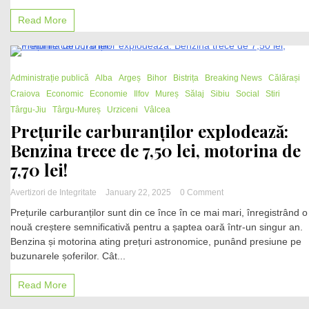
scumpesc
de
Read More
la
1
ianuarie
2026.
1 Minute
Administrație publică
Alba
Argeș
Bihor
Bistrița
Breaking News
Creșteri
Călărași
de
Craiova
Economic
Economie
Ilfov
Mureș
Sălaj
Sibiu
Social
Stiri
până
Târgu-Jiu
Târgu-Mureș
Urziceni
Vâlcea
la
Prețurile carburanților explodează:
20%
ale
Benzina trece de 7,50 lei, motorina de
facturilor
7,70 lei!
în
mai
multe
on
Avertizori de Integritate
January 22, 2025
0 Comment
orașe
Prețurile
Prețurile carburanților sunt din ce înce în ce mai mari, înregistrând o
carburanților
nouă creștere semnificativă pentru a șaptea oară într-un singur an.
explodează:
Benzina și motorina ating prețuri astronomice, punând presiune pe
Benzina
trece
buzunarele șoferilor. Cât...
de
7,50
Read More
lei,
motorina