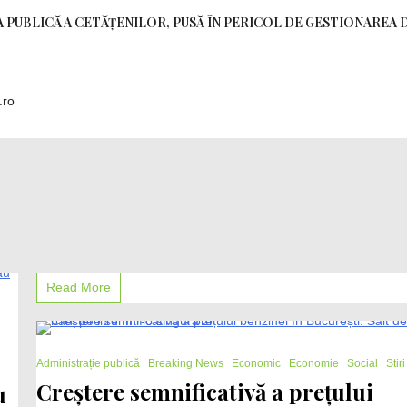
 PUBLICĂ A CETĂȚENILOR, PUSĂ ÎN PERICOL DE GESTIONAREA 
.ro
de
Read More
Sărbători:
„Mâncăm
mai
puțin”
1 Minute
spun
Administrație publică
Breaking News
Economic
Economie
Social
Stiri
românii
Creștere semnificativă a prețului
u
copleșiți