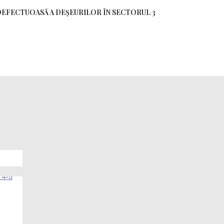
DEFECTUOASĂ A DEȘEURILOR ÎN SECTORUL 3