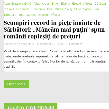
2 Minutes
Administrație publică
Alba
Argeș
Bihor
Bistrița
Breaking News
pacienții:
Călărași
Ce
Craiova
Economic
Economie
Ilfov
Mureș
Sălaj
Sibiu
Social
Stiri
măsuri
Târgu-Jiu
Târgu-Mureș
Urziceni
Vâlcea
ia
Scumpiri record în piețe înainte de
Ministerul
Sănătății
Sărbători: „Mâncăm mai puțin” spun
românii copleșiți de prețuri
on
Avertizori de Integritate
December 10, 2024
0 Comment
Scumpiri
Valul de scumpiri care a lovit România în ultimele luni se resimte acu
record
piețe, unde prețurile legumelor și alimentelor de bază au crescut
în
semnificativ. În contextul Sărbătorilor de iarnă, pentru mulți români,
piețe
înainte
tradițiile...
Posts
Older posts
navigation
YOU MAY HAVE MISSED!