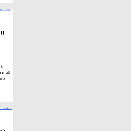
cu
la
i mult
are
30