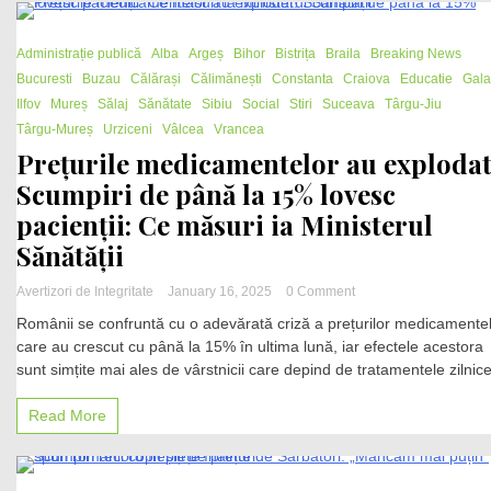
de
7,70
2 Minutes
lei!
Administrație publică
Alba
Argeș
Bihor
Bistrița
Braila
Breaking News
Bucuresti
Buzau
Călărași
Călimănești
Constanta
Craiova
Educatie
Gala
Ilfov
Mureș
Sălaj
Sănătate
Sibiu
Social
Stiri
Suceava
Târgu-Jiu
Târgu-Mureș
Urziceni
Vâlcea
Vrancea
Prețurile medicamentelor au explodat
Scumpiri de până la 15% lovesc
pacienții: Ce măsuri ia Ministerul
Sănătății
on
Avertizori de Integritate
January 16, 2025
0 Comment
Prețurile
Românii se confruntă cu o adevărată criză a prețurilor medicamentel
medicamentelor
care au crescut cu până la 15% în ultima lună, iar efectele acestora
au
sunt simțite mai ales de vârstnicii care depind de tratamentele zilnice
explodat!
Scumpiri
de
Read More
până
la
15%
lovesc