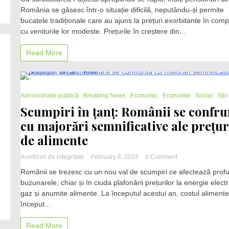
uriașe
România se găsesc într-o situație dificilă, neputându-și permite
împiedică
bucatele tradiționale care au ajuns la prețuri exorbitante în comp
pensionarii
să
cu veniturile lor modeste. Prețurile în creștere din...
sărbătorească
Paștele:
Read More
Tradițiile
culinare
devin
un
2 Minutes
lux
Administrație publică
Breaking News
Economic
Economie
Social
Stiri
pentru
Scumpiri în țanț: Românii se confru
cei
cu majorări semnificative ale prețur
cu
venituri
de alimente
mici
on
Avertizori de Integritate
February 6, 2024
0 Comment
Scumpiri
Românii se trezesc cu un nou val de scumpiri ce afectează prof
în
buzunarele, chiar și în ciuda plafonării prețurilor la energie electr
țanț:
gaz și anumite alimente. La începutul acestui an, costul alimente
Românii
se
început...
confruntă
cu
Read More