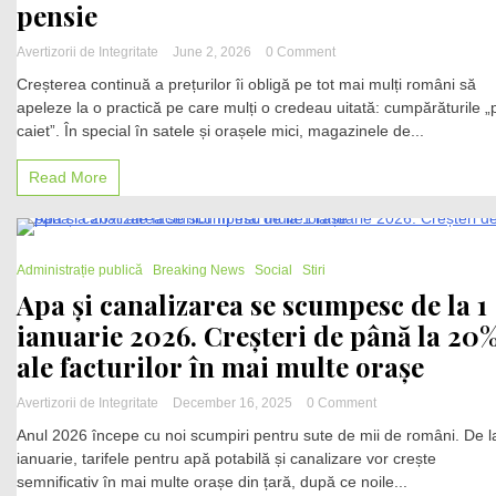
pensie
on
Avertizorii de Integritate
June 2, 2026
0 Comment
Scumpirile
Creșterea continuă a prețurilor îi obligă pe tot mai mulți români să
readuc
apeleze la o practică pe care mulți o credeau uitată: cumpărăturile „
cumpărăturile
caiet”. În special în satele și orașele mici, magazinele de...
„pe
caiet”.
Tot
Read More
mai
mulți
români
iau
1 Minute
Administrație publică
Breaking News
Social
Stiri
alimente
pe
Apa și canalizarea se scumpesc de la 1
datorie
ianuarie 2026. Creșteri de până la 20
până
la
ale facturilor în mai multe orașe
salariu
sau
on
Avertizorii de Integritate
December 16, 2025
0 Comment
pensie
Apa
Anul 2026 începe cu noi scumpiri pentru sute de mii de români. De l
și
ianuarie, tarifele pentru apă potabilă și canalizare vor crește
canalizarea
semnificativ în mai multe orașe din țară, după ce noile...
se