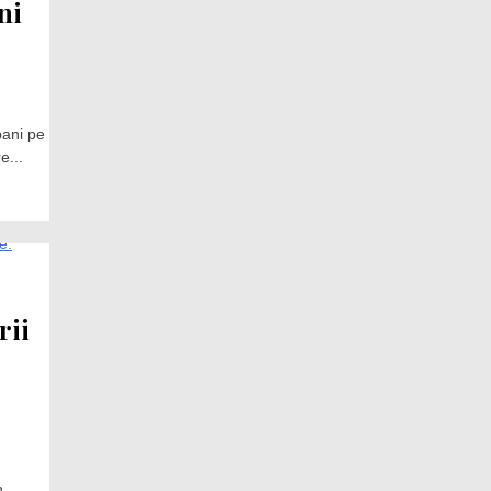
ni
bani pe
e...
rii
n