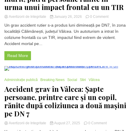
urma unui impact frontal cu un TIR
on
Avertizorii de Integritate
January 26, 2026
0 Comment
Accident
Un grav accident rutier s-a produs luni dimineață pe DN7, în zona
mortal
localității Călimănești, județul Vâlcea. Un autoturism a intrat în
pe
coliziune frontală cu un TIR, impactul fiind extrem de violent.
DN7,
la
Accident mortal pe...
Călimănești:
Un
Read More
tânăr
de
19
ani
1 Minute
a
Administrație publică
Breaking News
Social
Stiri
Vâlcea
murit,
Accident grav în Vâlcea: Șapte
patru
persoane, printre care și un copil,
persoane
rănite
rănite după coliziunea a două mașini
în
pe DN 7
urma
unui
impact
on
Avertizorii de Integritate
August 27, 2025
0 Comment
frontal
Accident