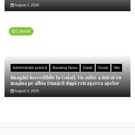
August 3, 2026
1 Minute
Administrație publică
Breaking News
Galati
Social
Stiri
Imagini incredibile la Galați. Un șofer a intrat cu
mașina pe albia Dunării după retragerea apelor
August 3, 2026