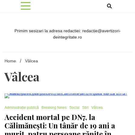
Skip
to
content
Primim sesizari la adresa redactiei: redactie@avertizori-
deintegritate.ro
Home
Vâlcea
Vâlcea
1 Minute
Administrație publică
Breaking News
Social
Stiri
Vâlcea
Accident mortal pe DN7, la
Călimănești: Un tânăr de 19 ani a
murit, patru persoane rănite în