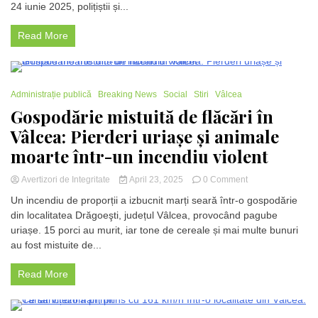
destructurată
24 iunie 2025, polițiștii și...
în
România:
Read More
Percheziții
în
Vâlcea
și
1 Minute
Sibiu,
Administrație publică
Breaking News
Social
Stiri
Vâlcea
prejudiciu
Gospodărie mistuită de flăcări în
estimat
Vâlcea: Pierderi uriașe și animale
la
peste
moarte într-un incendiu violent
106
milioane
on
Avertizori de Integritate
April 23, 2025
0 Comment
de
Gospodărie
euro
Un incendiu de proporții a izbucnit marți seară într-o gospodărie
mistuită
din localitatea Drăgoeşti, județul Vâlcea, provocând pagube
de
uriașe. 15 porci au murit, iar tone de cereale și mai multe bunuri
flăcări
în
au fost mistuite de...
Vâlcea:
Pierderi
Read More
uriașe
și
animale