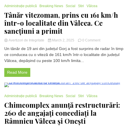
moarte
1 Minute
într-
Administrație publică
Breaking News
Social
Stiri
Vâlcea
un
Tânăr vitezoman, prins cu 161 km/h
incendiu
într-o localitate din Vâlcea. Ce
violent
sancțiuni a primit
on
Avertizori de Integritate
March 2, 2025
0 Comment
Tânăr
Un tânăr de 19 ani din județul Gorj a fost surprins de radar în timp
vitezoman,
ce conducea cu o viteză de 161 km/h într-o localitate din județul
prins
Vâlcea, depășind cu peste 100 km/h limita...
cu
161
km/h
Read More
într-
o
localitate
din
1 Minute
Administrație publică
Breaking News
Social
Stiri
Vâlcea
Vâlcea.
Ce
Chimcomplex anunță restructurări:
sancțiuni
260 de angajați concediați la
a
primit
Râmnicu Vâlcea și Onești