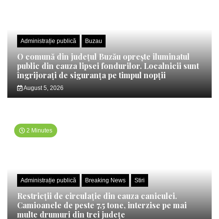
Administrație publică
Buzau
O comună din județul Buzău oprește iluminatul
public din cauza lipsei fondurilor. Localnicii sunt
îngrijorați de siguranța pe timpul nopții
August 5, 2026
2 Minutes
Administrație publică
Breaking News
Stiri
Restricții de circulație din cauza caniculei.
Camioanele de peste 7,5 tone, interzise pe mai
multe drumuri din trei județe