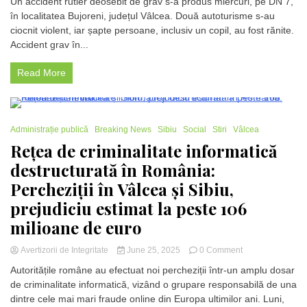
Un accident rutier deosebit de grav s-a produs miercuri, pe DN 7,
cu
grav
în localitatea Bujoreni, județul Vâlcea. Două autoturisme s-au
un
în
TIR
ciocnit violent, iar șapte persoane, inclusiv un copil, au fost rănite.
Vâlcea:
Șapte
Accident grav în...
persoane,
printre
Read More
care
și
un
copil,
2 Minutes
rănite
Administrație publică
Breaking News
Sibiu
Social
Stiri
Vâlcea
după
Rețea de criminalitate informatică
coliziunea
destructurată în România:
a
două
Percheziții în Vâlcea și Sibiu,
mașini
prejudiciu estimat la peste 106
pe
DN
milioane de euro
7
on
Avertizorii de Integritate
June 25, 2025
0 Comment
Rețea
Autoritățile române au efectuat noi percheziții într-un amplu dosar
de
de criminalitate informatică, vizând o grupare responsabilă de una
criminalitate
dintre cele mai mari fraude online din Europa ultimilor ani. Luni,
informatică