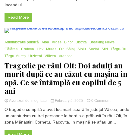
găsit
Incendiul...
carbonizat
într-
Read More
un
incendiu
devastator.
Patru
2 Minutes
incendii
Administrație publică
Alba
Argeș
Bihor
Bistrița
Breaking News
în
Călărași
Craiova
Ilfov
Mureș
Olt
Sălaj
Sibiu
Social
Stiri
Târgu-Jiu
județ
Târgu-Mureș
Urziceni
Vâlcea
Vrancea
într-
Tragedie pe râul Olt: Doi adulți au
o
perioadă
murit după ce au căzut cu mașina în
de
apă. Ce se întâmplă cu copilul de 5
două
zile
ani
on
Avertizori de Integritate
February 5, 2025
0 Comment
Tragedie
O tragedie cumplită a avut loc marți seară în județul Vâlcea, unde
pe
un autoturism cu trei persoane la bord s-a prăbușit în râul Olt, în
râul
zona Mănăstirii Cornetu, Racovița. În mașină se aflau un...
Olt:
Doi
adulți
Read More