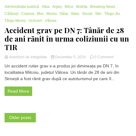
–
1 Minute
Administrație publică
Alba
Argeș
Bihor
Bistrița
Breaking News
Piciorul
bătrânului,
Călărași
Craiova
Ilfov
Mureș
Sălaj
Sibiu
Social
Stiri
Târgu-Jiu
înfășurat
Târgu-Mureș
Urziceni
Vâlcea
într-
Accident grav pe DN 7: Tânăr de 28
un
sac
de ani rănit în urma coliziunii cu un
de
TIR
gunoi
on
Avertizori de Integritate
December 5, 2024
0 Comment
Accident
Un accident rutier grav s-a produs joi dimineața pe DN 7, în
grav
localitatea Milcoiu, județul Vâlcea. Un tânăr de 28 de ani din
pe
Stroești a fost rănit grav după ce autoturismul pe care îl...
DN
7:
Tânăr
Read More
de
28
de
ani
Posts
rănit
Older posts
în
navigation
urma
coliziunii