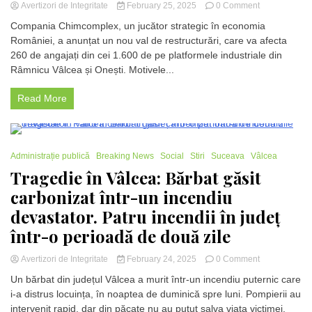
on
Avertizori de Integritate
February 25, 2025
0 Comment
Chimcomplex
Compania Chimcomplex, un jucător strategic în economia
anunță
României, a anunțat un nou val de restructurări, care va afecta
restructurări:
260 de angajați din cei 1.600 de pe platformele industriale din
260
de
Râmnicu Vâlcea și Onești. Motivele...
angajați
concediați
Read More
la
Râmnicu
Vâlcea
și
1 Minute
Onești
Administrație publică
Breaking News
Social
Stiri
Suceava
Vâlcea
Tragedie în Vâlcea: Bărbat găsit
carbonizat într-un incendiu
devastator. Patru incendii în județ
într-o perioadă de două zile
on
Avertizori de Integritate
February 24, 2025
0 Comment
Tragedie
Un bărbat din județul Vâlcea a murit într-un incendiu puternic care
în
i-a distrus locuința, în noaptea de duminică spre luni. Pompierii au
Vâlcea:
intervenit rapid, dar din păcate nu au putut salva viața victimei.
Bărbat