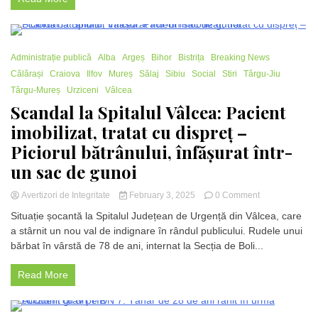
au
murit
după
ce
2 Minutes
Administrație publică
Alba
Argeș
Bihor
Bistrița
Breaking News
au
căzut
Călărași
Craiova
Ilfov
Mureș
Sălaj
Sibiu
Social
Stiri
Târgu-Jiu
cu
Târgu-Mureș
Urziceni
Vâlcea
mașina
Scandal la Spitalul Vâlcea: Pacient
în
apă.
imobilizat, tratat cu dispreț –
Ce
Piciorul bătrânului, înfășurat într-
se
întâmplă
un sac de gunoi
cu
copilul
on
Avertizori de Integritate
February 3, 2025
0 Comment
de
Scandal
5
Situație șocantă la Spitalul Județean de Urgență din Vâlcea, care
la
ani
a stârnit un nou val de indignare în rândul publicului. Rudele unui
Spitalul
bărbat în vârstă de 78 de ani, internat la Secția de Boli...
Vâlcea:
Pacient
imobilizat,
Read More
tratat
cu
dispreț