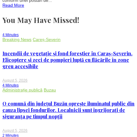
conform unei postări de...
serviciile
Read More
sociale:
O
revoluție
You May Have Missed!
pentru
beneficiari
și
furnizori
4 Minutes
în
Breaking News
Careș-Severin
România
Incendii de vegetație și fond forestier în Caraș-Severin.
Elicoptere și zeci de pompieri luptă cu flăcările în zone
greu accesibile
August 5, 2026
4 Minutes
Administrație publică
Buzau
O comună din județul Buzău oprește iluminatul public din
cauza lipsei fondurilor. Localnicii sunt îngrijorați de
siguranța pe timpul nopții
August 5, 2026
2 Minutes