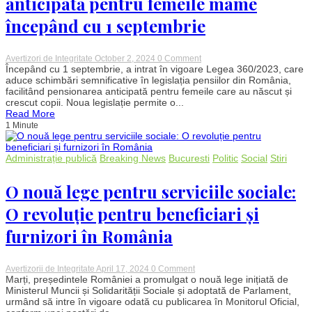
anticipată pentru femeile mame
începând cu 1 septembrie
on
Avertizori de Integritate
October 2, 2024
0 Comment
Nouă
Începând cu 1 septembrie, a intrat în vigoare Legea 360/2023, care
lege
aduce schimbări semnificative în legislația pensiilor din România,
facilitează
facilitând pensionarea anticipată pentru femeile care au născut și
pensionarea
crescut copii. Noua legislație permite o...
anticipată
Read More
pentru
1 Minute
femeile
mame
începând
cu
Administrație publică
Breaking News
Bucuresti
Politic
Social
Stiri
1
septembrie
O nouă lege pentru serviciile sociale:
O revoluție pentru beneficiari și
furnizori în România
on
Avertizorii de Integritate
April 17, 2024
0 Comment
O
Marți, președintele României a promulgat o nouă lege inițiată de
nouă
Ministerul Muncii și Solidarității Sociale și adoptată de Parlament,
lege
urmând să intre în vigoare odată cu publicarea în Monitorul Oficial,
pentru