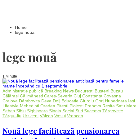
Home
lege nouă
lege nouă
1 Minute
Administrație publică
Breaking News
Bucuresti
Bușteni
Buzau
Călărași
Călimănești
Careș-Severin
Cluj
Constanta
Covasna
Craiova
Dâmbovița
Deva
Dolj
Educatie
Giurgiu
Gorj
Hunedoara
Iași
Lifestyle
Mehedinți
Oradea
Pitești
Ploiești
Prahova
Reșița
Satu Mare
Sebeș
Sibiu
Sighișoara
Sinaia
Social
Stiri
Suceava
Târgoviște
Târgu-Jiu
Urziceni
Vâlcea
Vaslui
Vrancea
Nouă lege facilitează pensionarea