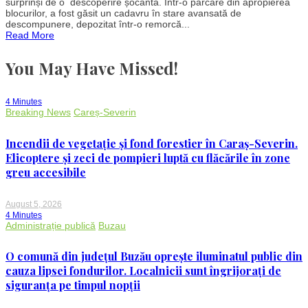
surprinși de o descoperire șocantă. Într-o parcare din apropierea
în
blocurilor, a fost găsit un cadavru în stare avansată de
Oradea:
descompunere, depozitat într-o remorcă...
Cadavru
Read More
găsit
într-
o
You May Have Missed!
remorcă
4 Minutes
Breaking News
Careș-Severin
Incendii de vegetație și fond forestier în Caraș-Severin.
Elicoptere și zeci de pompieri luptă cu flăcările în zone
greu accesibile
August 5, 2026
4 Minutes
Administrație publică
Buzau
O comună din județul Buzău oprește iluminatul public din
cauza lipsei fondurilor. Localnicii sunt îngrijorați de
siguranța pe timpul nopții