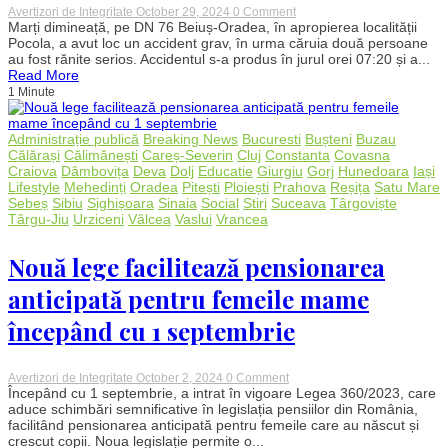
on
Avertizori de Integritate
October 29, 2024
0 Comment
Grav
Marți dimineață, pe DN 76 Beiuș-Oradea, în apropierea localității
accident
Pocola, a avut loc un accident grav, în urma căruia două persoane
pe
au fost rănite serios. Accidentul s-a produs în jurul orei 07:20 și a...
DN
Read More
76
1 Minute
Beiuș-
Oradea:
Două
persoane
Administrație publică
Breaking News
Bucuresti
Bușteni
Buzau
rănite
Călărași
Călimănești
Careș-Severin
Cluj
Constanta
Covasna
grav,
Craiova
Dâmbovița
Deva
Dolj
Educatie
Giurgiu
Gorj
Hunedoara
Iași
traficul
Lifestyle
Mehedinți
Oradea
Pitești
Ploiești
Prahova
Reșița
Satu Mare
blocat
Sebeș
Sibiu
Sighișoara
Sinaia
Social
Stiri
Suceava
Târgoviște
pe
Târgu-Jiu
Urziceni
Vâlcea
Vaslui
Vrancea
ambele
sensuri
Nouă lege facilitează pensionarea
anticipată pentru femeile mame
începând cu 1 septembrie
on
Avertizori de Integritate
October 2, 2024
0 Comment
Nouă
Începând cu 1 septembrie, a intrat în vigoare Legea 360/2023, care
lege
aduce schimbări semnificative în legislația pensiilor din România,
facilitează
facilitând pensionarea anticipată pentru femeile care au născut și
pensionarea
crescut copii. Noua legislație permite o...
anticipată