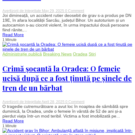
on
Avertizorii de Integritate
May 29, 2025
0 Comment
Accident
Joi dimineață, un accident rutier deosebit de grav s-a produs pe DN
grav
19E, în afara localității Sarcău, județul Bihor. Un autoturism și un
la
autocamion s-au ciocnit violent, în urma impactului două persoane
Sarcău:
fiind rănite,...
Un
Read More
bărbat
1 Minute
descarcerat
în
stare
critică
Administrație publică
Breaking News
Oradea
Stiri
după
coliziunea
dintre
Crimă șocantă la Oradea: O femeie
un
autocamion
ucisă după ce a fost ținută pe șinele de
și
un
tren de un bărbat
autoturism
on
Avertizorii de Integritate
April 28, 2025
0 Comment
Crimă
O tragedie cutremurătoare a avut loc în noaptea de sâmbătă spre
șocantă
duminică, la Oradea, unde o femeie în vârstă de 52 de ani și-a
la
pierdut viața într-un mod teribil. Victima a fost imobilizată pe...
Oradea:
Read More
O
1 Minute
femeie
ucisă