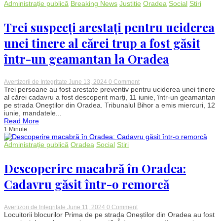
sfințenie
Administrație publică
Breaking News
Justitie
Oradea
Social
Stiri
și
jertfă
Trei suspecți arestați pentru uciderea
unei tinere al cărei trup a fost găsit
într-un geamantan la Oradea
on
Avertizorii de Integritate
June 13, 2024
0 Comment
Trei
Trei persoane au fost arestate preventiv pentru uciderea unei tinere
suspecți
al cărei cadavru a fost descoperit marți, 11 iunie, într-un geamantan
arestați
pe strada Oneștilor din Oradea. Tribunalul Bihor a emis miercuri, 12
pentru
iunie, mandatele...
uciderea
Read More
unei
1 Minute
tinere
al
cărei
Administrație publică
Oradea
Social
Stiri
trup
a
Descoperire macabră în Oradea:
fost
găsit
într-
Cadavru găsit într-o remorcă
un
geamantan
la
Oradea
on
Avertizori de Integritate
June 11, 2024
0 Comment
Descoperire
Locuitorii blocurilor Prima de pe strada Oneștilor din Oradea au fost
macabră