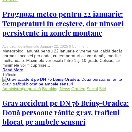
asistentă
este
în
Prognoza meteo pentru 22 ianuarie:
stare
critică
Temperaturi în creștere, dar ninsori
persistente în zonele montane
on
Avertizori de Integritate
January 22, 2025
0 Comment
Prognoza
Meteorologii anunță pentru 22 ianuarie o vreme mai caldă decât
meteo
normalul acestei perioade, cu temperaturi ce vor depăși mediile
pentru
multianuale. Maximele vor oscila între 1 și 10 grade Celsius, iar
22
minimele vor fi cuprinse...
ianuarie:
Read More
Temperaturi
1 Minute
în
creștere,
dar
ninsori
Administrație publică
Breaking News
Oradea
Social
Stiri
persistente
în
zonele
Grav accident pe DN 76 Beiuș-Oradea:
montane
Două persoane rănite grav, traficul
blocat pe ambele sensuri