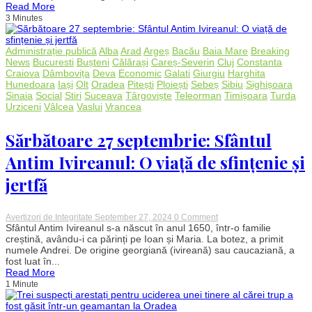
Read More
pentru
3 Minutes
femeile
mame
începând
cu
Administrație publică
Alba
Arad
Argeș
Bacău
Baia Mare
Breaking
1
News
Bucuresti
Bușteni
Călărași
Careș-Severin
Cluj
Constanta
septembrie
Craiova
Dâmbovița
Deva
Economic
Galati
Giurgiu
Harghita
Hunedoara
Iași
Olt
Oradea
Pitești
Ploiești
Sebeș
Sibiu
Sighișoara
Sinaia
Social
Stiri
Suceava
Târgoviște
Teleorman
Timișoara
Turda
Urziceni
Vâlcea
Vaslui
Vrancea
Sărbătoare 27 septembrie: Sfântul
Antim Ivireanul: O viață de sfințenie și
jertfă
on
Avertizori de Integritate
September 27, 2024
0 Comment
Sărbătoare
Sfântul Antim Ivireanul s-a născut în anul 1650, într-o familie
27
creștină, avându-i ca părinți pe Ioan și Maria. La botez, a primit
septembrie:
numele Andrei. De origine georgiană (ivireană) sau caucaziană, a
Sfântul
fost luat în...
Antim
Read More
Ivireanul:
1 Minute
O
viață
de