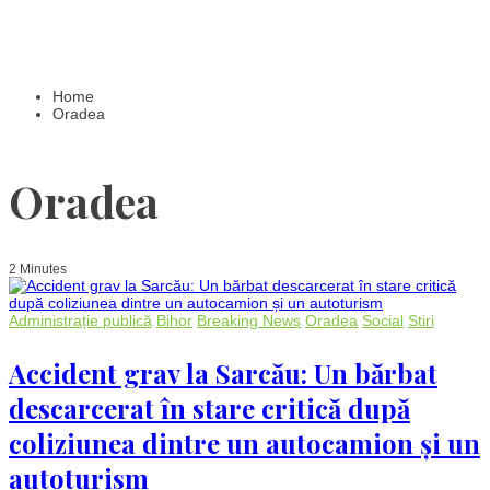
Home
Oradea
Oradea
2 Minutes
Administrație publică
Bihor
Breaking News
Oradea
Social
Stiri
Accident grav la Sarcău: Un bărbat
descarcerat în stare critică după
coliziunea dintre un autocamion și un
autoturism