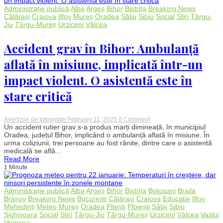
după
ce
Administrație publică
Alba
Argeș
Bihor
Bistrița
Breaking News
a
Călărași
Craiova
Ilfov
Mureș
Oradea
Sălaj
Sibiu
Social
Stiri
Târgu-
fost
Jiu
Târgu-Mureș
Urziceni
Vâlcea
ținută
pe
șinele
Accident grav în Bihor: Ambulanță
de
tren
aflată în misiune, implicată într-un
de
un
impact violent. O asistentă este în
bărbat
stare critică
on
Avertizori de Integritate
February 11, 2025
0 Comment
Accident
Un accident rutier grav s-a produs marți dimineață, în municipiul
grav
Oradea, județul Bihor, implicând o ambulanță aflată în misiune. În
în
urma coliziunii, trei persoane au fost rănite, dintre care o asistentă
Bihor:
medicală se află...
Ambulanță
Read More
aflată
1 Minute
în
misiune,
implicată
într-
Administrație publică
Alba
Argeș
Bihor
Bistrița
Botosani
Braila
un
Brașov
Breaking News
Bucuresti
Călărași
Craiova
Educatie
Ilfov
impact
Mehedinți
Meteo
Mureș
Oradea
Pitești
Ploiești
Sălaj
Sibiu
violent.
Sighișoara
Social
Stiri
Târgu-Jiu
Târgu-Mureș
Urziceni
Vâlcea
Vaslui
O
Vrancea